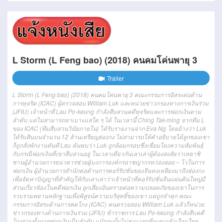
L Storm (L Feng bao) (2018) คนคมโค่นพายุ 3
Trailer
L Storm (L Feng bao) (2018) คนคมโค่นพายุ 3 คณะกรรมการอิสระต่อต้าน
การทุจริต (ICAC) ผู้ตรวจสอบ William Luk และหน่วยข่าวกรองทางการเงินร่วม
(JFIU) เจ้าหน้าที่ Lau Po-keung กำลังสืบสวนคดีทุจริตและการฟอกเงินตาม
ลำดับ แต่ไม่สามารถหาเบาะแสใด ๆ ได้ ในเวลานี้ Ching Tak-ming จากทีม L
ของ ICAC (ทีมสืบสวนวินัยภายใน) ได้รับรายงานจาก Eva Ng โดยอ้างว่า Luk
ได้รับสินบนจำนวน 12 ล้านเหรียญฮ่องกง ไม่สามารถให้คำอธิบายได้ลูกของเขา
ก็ถูกสั่งพักงานทันที Lau ค้นพบว่า Luk ถูกล้อมกรอบซึ่งเชื่อมโยงความสัมพันธุ์
กับกรณีฟอกเงินที่เขาสืบสวนอยู่ ในเวลาเดียวกันเลาเล่าผู้ต้องสงสัยว่าเหยาชิ
ซานผู้อำนวยการธนาคารช่วยผู้บงการองค์กรอาชญากรหว่องฮอย – โวในการ
ฟอกเงิน ผู้อำนวยการสำนักต่อต้านการคอร์รัปชั่นของจีนหงเหลียงมาถึงฮ่องกง
เพื่อจัดหาปัญญาที่สำคัญให้กับเลาเล่าว่าเจ้าหน้าที่คอร์รัปชั่นจีนแผ่นดินใหญ่มี
ส่วนเกี่ยวข้องในคดีฟอกเงิน ลูกเสี่ยงอันตรายต่อความปลอดภัยของเขาในการ
รวบรวมพยานหลักฐานเพื่อพิสูจน์ความบริสุทธิ์ของเขา แต่ถูกจำคุก คณะ
กรรมการอิสระต้านการคดโกง (ICAC) คนตรวจสอบ William Luk แล้วก็หน่วย
ข่าวกรองทางด้านการเงินร่วม (JFIU) ข้าราชการ Lau Po-keung กำลังสืบคดี
โกงรวมทั้งการฟอกเงินเป็นลำดับ แม้กระนั้นไม่สามารถที่จะหาเค้าเงื่อนใดๆ