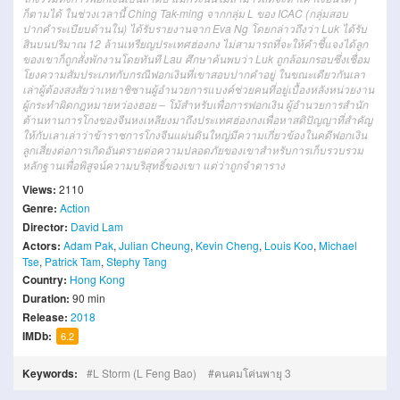
ก็ตามได้ ในช่วงเวลานี้ Ching Tak-ming จากกลุ่ม L ของ ICAC (กลุ่มสอบ
ปากคำระเบียบด้านใน) ได้รับรายงานจาก Eva Ng โดยกล่าวถึงว่า Luk ได้รับ
สินบนปริมาณ 12 ล้านเหรียญประเทศฮ่องกง ไม่สามารถที่จะให้คำชี้แจงได้ลูก
ของเขาก็ถูกสั่งพักงานโดยทันที Lau ศึกษาค้นพบว่า Luk ถูกล้อมกรอบซึ่งเชื่อม
โยงความสัมประเภทกับกรณีฟอกเงินที่เขาสอบปากคำอยู่ ในขณะเดียวกันเลา
เล่าผู้ต้องสงสัยว่าเหยาชิซานผู้อำนวยการแบงค์ช่วยคนที่อยู่เบื้องหลังหน่วยงาน
ผู้กระทำผิดกฎหมายหว่องฮอย – โม้สำหรับเพื่อการฟอกเงิน ผู้อำนวยการสำนัก
ต้านทานการโกงของจีนหงเหลียงมาถึงประเทศฮ่องกงเพื่อหาสติปัญญาที่สำคัญ
ให้กับเลาเล่าว่าข้าราชการโกงจีนแผ่นดินใหญ่มีความเกี่ยวข้องในคดีฟอกเงิน
ลูกเสี่ยงต่อการเกิดอันตรายต่อความปลอดภัยของเขาสำหรับการเก็บรวบรวม
หลักฐานเพื่อพิสูจน์ความบริสุทธิ์ของเขา แต่ว่าถูกจำตาราง
Views:
2110
Genre:
Action
Director:
David Lam
Actors:
Adam Pak
,
Julian Cheung
,
Kevin Cheng
,
Louis Koo
,
Michael
Tse
,
Patrick Tam
,
Stephy Tang
Country:
Hong Kong
Duration:
90 min
Release:
2018
IMDb:
6.2
Keywords:
L Storm (L Feng Bao)
คนคมโค่นพายุ 3