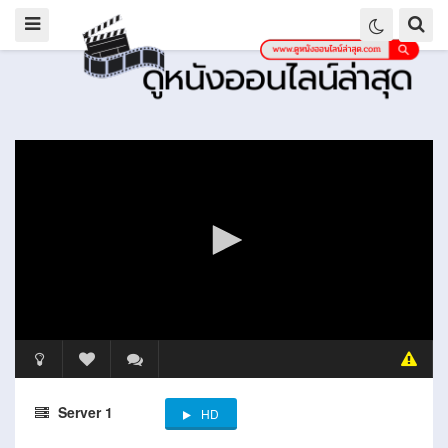
Server 1
HD