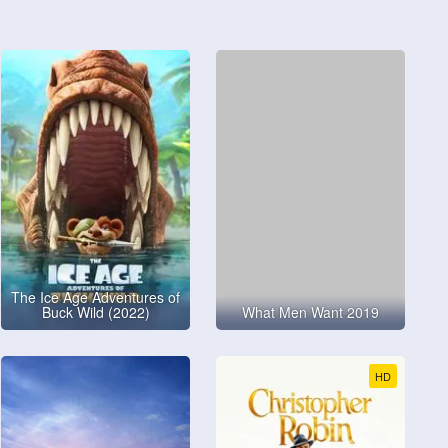
The Ice Age Adventures of
Buck Wild (2022)
What Men Want 2019
HD