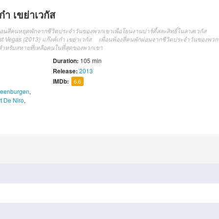
๋า เขย่าเวกัส
ื่อนสี่คนหยุดพักจากชีวิตประจำวันของพวกเขาเพื่อโยนงานปาร์ตี้สละสิทธิ์ในลาสเวกัส
st Vegas (2013)
แก๊งค์
เก๋า
เขย่า
เวกัส
เพื่อนพ้อง
สี่
คน
พักผ่อน
จาก
ชีวิตประจำวัน
ของ
พวก
สำห
รับ
สหาย
ที่เหลือ
คน
ในที่สุด
ของ
พวกเขา
Duration:
105 min
Release:
2013
IMDb:
6.6
teenburgen
,
t De Niro
,