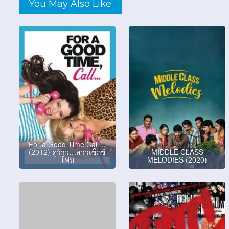
You May Also Like
For a Good Time Call…
(2012) คู่ว้าว…สาวเซ็กซ์
MIDDLE CLASS
โฟน
MELODIES (2020)