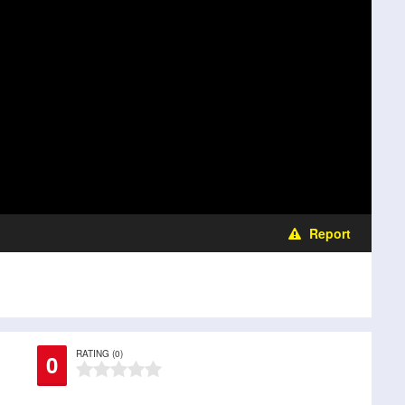
Report
RATING (0)
0