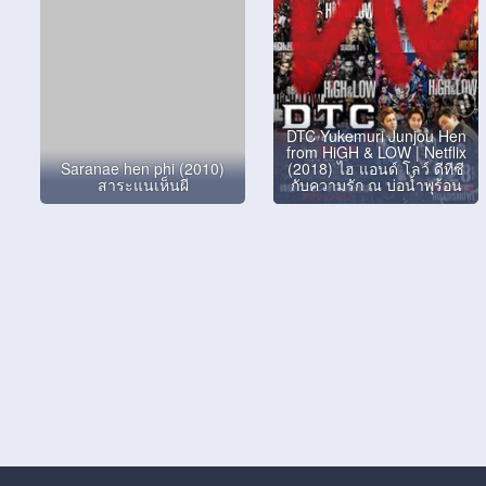
DTC Yukemuri Junjou Hen
from HiGH & LOW | Netflix
Saranae hen phi (2010)
(2018) ไฮ แอนด์ โลว์ ดีทีซี
สาระแนเห็นผี
กับความรัก ณ บ่อน้ำพุร้อน