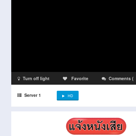
Turn off light
Favorite
Comments
(
Server 1
HD