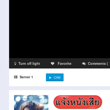
Turn off light
Favorite
Comments
(
Server 1
CAM