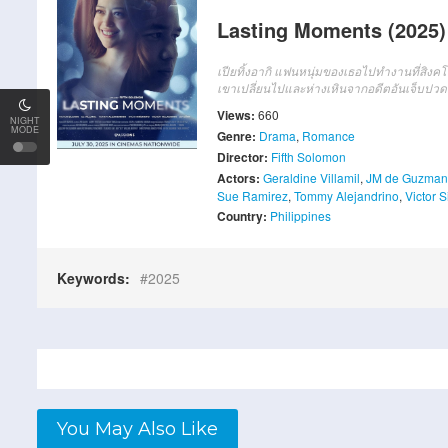
Lasting Moments (2025) ช
เปียทิ้งอากิ แฟนหนุ่มของเธอไปทำงานที่สิงค
เขาเปลี่ยนไปและห่างเหินจากอดีตอันเจ็บป
Views:
660
NIGHT
MODE
Genre:
Drama
,
Romance
Director:
Fifth Solomon
Actors:
Geraldine Villamil
,
JM de Guzman
Sue Ramirez
,
Tommy Alejandrino
,
Victor S
Country:
Philippines
Keywords:
2025
You May Also Like