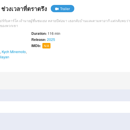
่วงเวลาที่ตราตรึง
Trailer
โปร์กับคาร์โล เจ้านายผู้ชื่นชมเธอ หลายปีต่อมา เธอกลับบ้านและตามหาอากิ แต่กลับพบว่า
วดของพวกเขา
Duration:
116 min
Release:
2025
IMDb:
N/A
,
Kych Minemoto
,
ilayan