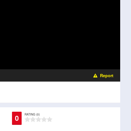
Report
RATING (0)
0