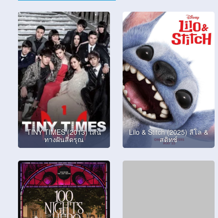
TINY TIMES (2013) เส้น
Lilo & Stitch (2025) ลีโล &
ทางฝันสี่ดรุณ
สติทช์