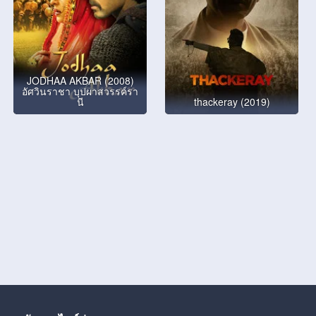
JODHAA AKBAR (2008)
อัศวินราชา บุปผาสวรรค์รา
นี
thackeray (2019)