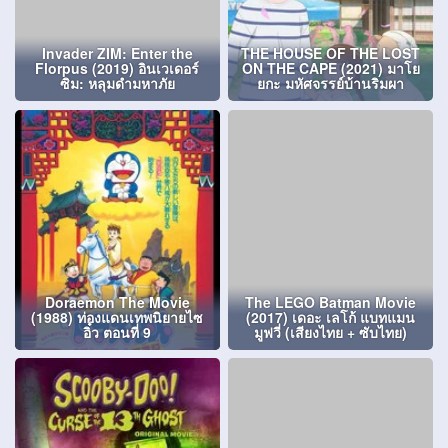
Invader ZIM: Enter the
THE HOUSE OF THE LOST
Florpus (2019) อินเวเดอร์
ON THE CAPE (2021) มาโย
ซิม: หลุมดำมหาภัย
ยกะ มหัศจรรย์บ้านริมผา
Doraemon The Movie
The LEGO Batman Movie
(1988) ท่องแดนเทพนิยายไซ
(2017) เดอะ เลโก้ แบทแมน
อิ๋ว ตอนที่ 9
มูฟวี่ (เสียงไทย + ซับไทย)