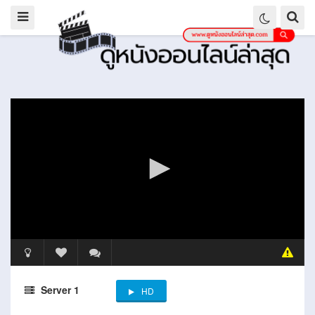
Server 1
HD