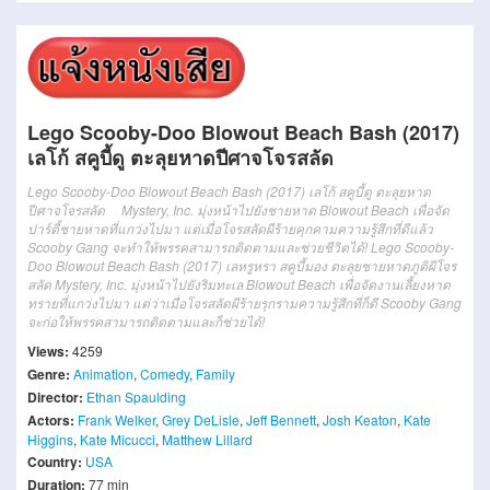
Lego Scooby-Doo Blowout Beach Bash (2017)
เลโก้ สคูบี้ดู ตะลุยหาดปีศาจโจรสลัด
Lego Scooby-Doo Blowout Beach Bash (2017) เลโก้ สคูบี้ดู ตะลุยหาด
ปีศาจโจรสลัด Mystery, Inc. มุ่งหน้าไปยังชายหาด Blowout Beach เพื่อจัด
ปาร์ตี้ชายหาดที่แกว่งไปมา
แต่เมื่อโจรสลัดผีร้ายคุกคามความรู้สึกที่ดีแล้ว
Scooby Gang จะทำให้พรรคสามารถติดตามและช่วยชีวิตได้!
Lego Scooby-
Doo Blowout Beach Bash (2017) เลหรูหรา สคูบี้มอง ตะลุยชายหาดภูติผีโจร
สลัด Mystery, Inc. มุ่งหน้าไปยังริมทะเล Blowout Beach เพื่อจัดงานเลี้ยงหาด
ทรายที่แกว่งไปมา
แต่ว่าเมื่อโจรสลัดผีร้ายรุกรามความรู้สึกที่ก็ดี Scooby Gang
จะก่อให้พรรคสามารถติดตามและก็ช่วยได้!
Views:
4259
Genre:
Animation
,
Comedy
,
Family
Director:
Ethan Spaulding
Actors:
Frank Welker
,
Grey DeLisle
,
Jeff Bennett
,
Josh Keaton
,
Kate
Higgins
,
Kate Micucci
,
Matthew Lillard
Country:
USA
Duration:
77 min