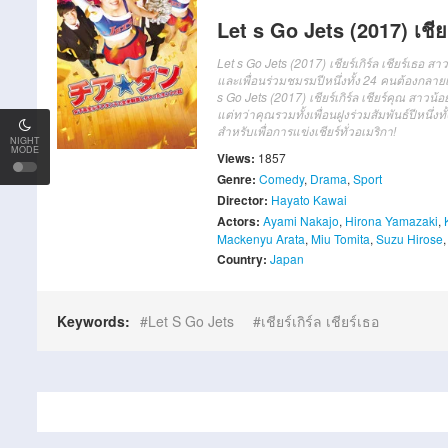
Let s Go Jets (2017) เชียร์
Let s Go Jets (2017) เชียร์เกิร์ล เชียร์เธอ
และเพื่อนร่วมชมรมปีหนึ่งทั้ง 24 คนต้องกลาย
s Go Jets (2017) เชียร์เกิร์ล เชียร์คุณ สาวน
แต่ทว่าคุณรวมทั้งเพื่อนฝูงร่วมสัมพันธ์ปีหนึ่
สำหรับเพื่อการแข่งเชียร์ทั่วอเมริกา!
NIGHT
MODE
Views:
1857
Genre:
Comedy
,
Drama
,
Sport
Director:
Hayato Kawai
Actors:
Ayami Nakajo
,
Hirona Yamazaki
,
Mackenyu Arata
,
Miu Tomita
,
Suzu Hirose
Country:
Japan
Keywords:
Let S Go Jets
เชียร์เกิร์ล เชียร์เธอ