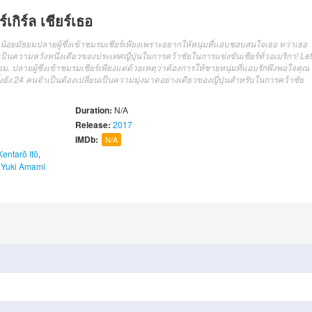
เกิร์ล เชียร์เธอ
 สาวน้อยมัธยมปลายผู้ซึ่งเข้าชมรมเชียร์เพียงเพราะอยากให้หนุ่มที่แอบชอบสนใจเธอ ทว่าเธอ
เป็นความหวังหนึ่งเดียวของประเทศญี่ปุ่นในการคว้าชัยในการแข่งขันเชียร์ทั่วอเมริกา! Let
้อยม. ปลายผู้ซึ่งเข้าชมรมเชียร์เพียงแต่ด้วยเหตุว่าต้องการให้ชายหนุ่มที่แอบรักพึงพอใจคุณ
งทั้งยัง 24 คนจำเป็นต้องเปลี่ยนเป็นความมุ่งมาดอย่างเดียวของญี่ปุ่นสำหรับในการคว้าชัย
Duration:
N/A
Release:
2017
IMDb:
N/A
Kentarō Itō
,
,
Yuki Amami