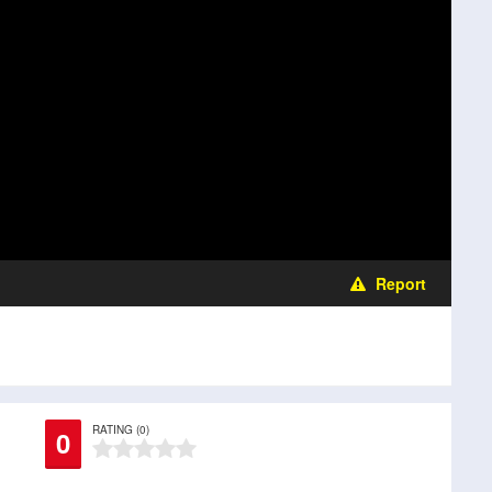
Report
RATING (0)
0