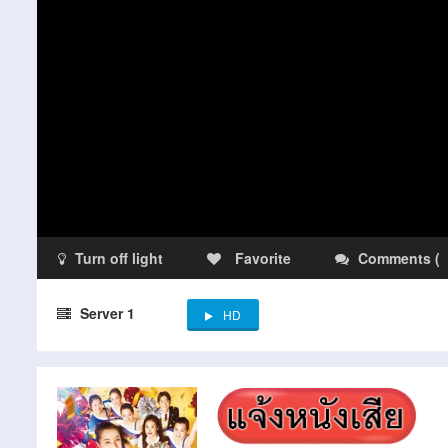
Turn off light
Favorite
Comments
(
Server 1
HD