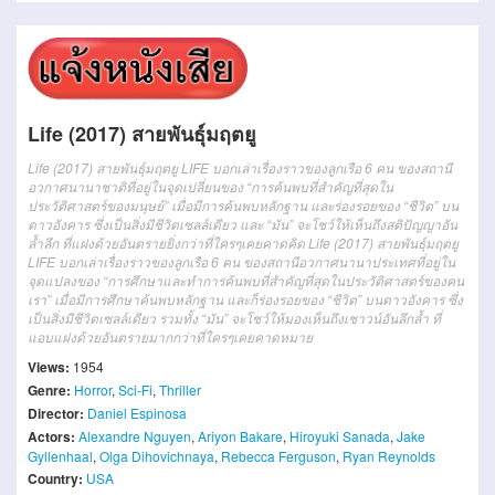
Life (2017) สายพันธุ์มฤตยู
Life (2017) สายพันธุ์มฤตยู LIFE บอกเล่าเรื่องราวของลูกเรือ 6 คน ของสถานี
อวกาศนานาชาติที่อยู่ในจุดเปลี่ยนของ “การค้นพบที่สำคัญที่สุดใน
ประวัติศาสตร์ของมนุษย์” เมื่อมีการค้นพบหลักฐาน และร่องรอยของ “ชีวิต” บน
ดาวอังคาร ซึ่งเป็นสิ่งมีชีวิตเซลล์เดียว และ “มัน” จะโชว์ให้เห็นถึงสติปัญญาอัน
ล้ำลึก ที่แฝงด้วยอันตรายยิ่งกว่าที่ใครๆเคยคาดคิด Life (2017) สายพันธุ์มฤตยู
LIFE บอกเล่าเรื่องราวของลูกเรือ 6 คน ของสถานีอวกาศนานาประเทศที่อยู่ใน
จุดแปลงของ “การศึกษาและทำการค้นพบที่สำคัญที่สุดในประวัติศาสตร์ของคน
เรา” เมื่อมีการศึกษาค้นพบหลักฐาน และก็ร่องรอยของ “ชีวิต” บนดาวอังคาร ซึ่ง
เป็นสิ่งมีชีวิตเซลล์เดียว รวมทั้ง “มัน” จะโชว์ให้มองเห็นถึงเชาวน์อันลึกล้ำ ที่
แอบแฝงด้วยอันตรายมากกว่าที่ใครๆเคยคาดหมาย
Views:
1954
Genre:
Horror
,
Sci-Fi
,
Thriller
Director:
Daniel Espinosa
Actors:
Alexandre Nguyen
,
Ariyon Bakare
,
Hiroyuki Sanada
,
Jake
Gyllenhaal
,
Olga Dihovichnaya
,
Rebecca Ferguson
,
Ryan Reynolds
Country:
USA