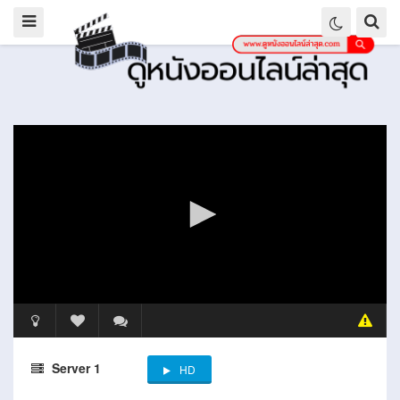
Server 1
HD