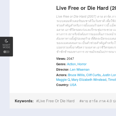
Live Free or Die Hard (2
Live Free or Die Hard (2007) ดาย ฮาร์ด ภาค
ระบบคอมพิวเตอร์ของชาติในวันชาติ เพื่อใช
ช่วยสำคัญสำหรับการยั้งแผนร้ายคราวนี้ แม็ค
ฉลาด เอาชีวิตรอดเก่งและก็กระชุ่มกระชวย แถม
ทางการ เขาจริงจังต้องการมองเห็นภาระหน้าที่
ต้องหาทางยั้งผู้ก่อเหตุร้าย ที่คิดจะปิดระบ
ของแมคเคลนลาน เป็นตัวช่วยสำคัญสำหรับในการย
NIGHT
บ่อยๆรวมทั้งอาศัยความฉลาด เอาชีวิตรอดเก่ง
MODE
ช้าชักช้าของทางการ เขาขมักเขม้นปรารถนาเห็น
Views:
2047
Genre:
Action
,
Horror
Director:
Len Wiseman
Actors:
Bruce Willis
,
Cliff Curtis
,
Justin Lo
Maggie Q
,
Mary Elizabeth Winstead
,
Timot
Country:
USA
Keywords:
Live Free Or Die Hard
ดาย ฮาร์ด ภาค 4.0 ป