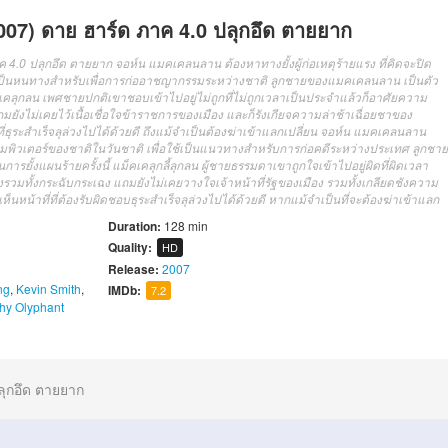
007) ดาย ฮาร์ด ภาค 4.0 ปลุกอึด ตายยาก
 4.0 ปลุกอึด ตายยาก จอห์น แมคเคลนลาน ต้องหาทางยั้งผู้ก่อเหตุร้ายแรง ที่คิดจะปิด
้เป็นหนทางสำหรับเพื่อการก่ออาชญากรรมระหว่างชาติ ลูกชายของแมคเคลนลาน เป็นตัว
เคลุกลน เพศชายปกติเขาชอบเข้าไปอยู่ไม่ถูกที่ไม่ถูกเวลาเป็นประจำแล้วก็อาศัยความ
ยังไม่เคยไว้เนื้อเชื่อใจข้าราชการของเมือง และก็รังเกียจความล่าช้าเฉื่อยชาของ
ธุระสำเร็จลุล่วงไปได้ด้วยดี ถึงแม้จำเป็นต้องฆ่าเข้าแลกเปลี่ยน จอห์น แมคเคลนลาน
บคอมพิวเตอร์ของชาติในวันชาติ เพื่อใช้เป็นแนวทางสำหรับการก่อคดีระหว่างประเทศ ลูกชาย
ั้งแผนร้ายครั้งนี้ แม็คเคลุกลี้ลุกลน ผู้ชายธรรมดาเขาถูกใจเข้าไปอยู่ผิดที่ผิดเวลา
รวมทั้งกระฉับกระเฉง แถมยังไม่เคยวางใจเจ้าหน้าที่รัฐของเมือง รวมทั้งเกลียดชังความ
หน้าที่ที่ต้องรับผิดชอบธุระสำเร็จลุล่วงไปได้ด้วยดี หากแม้จำเป็นที่จะต้องฆ่าเข้าแลก
Duration:
128 min
Quality:
HD
Release:
2007
ng
,
Kevin Smith
,
IMDb:
7.2
hy Olyphant
ลุกอึด ตายยาก