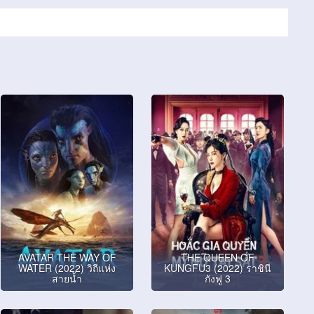
AVATAR THE WAY OF
THE QUEEN OF
WATER (2022) วิถีแห่ง
KUNGFU3 (2022) ราชินี
สายน้ำ
กังฟู 3