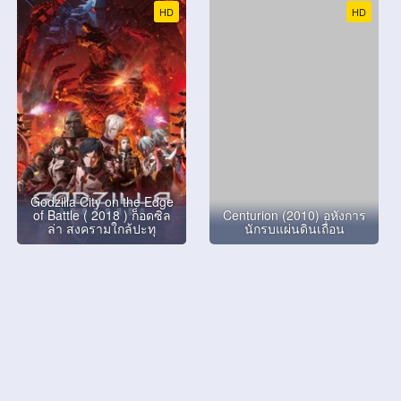
HD
HD
Godzilla City on the Edge
of Battle ( 2018 ) ก็อดซิล
Centurion (2010) อหังการ
ล่า สงครามใกล้ปะทุ
นักรบแผ่นดินเถื่อน