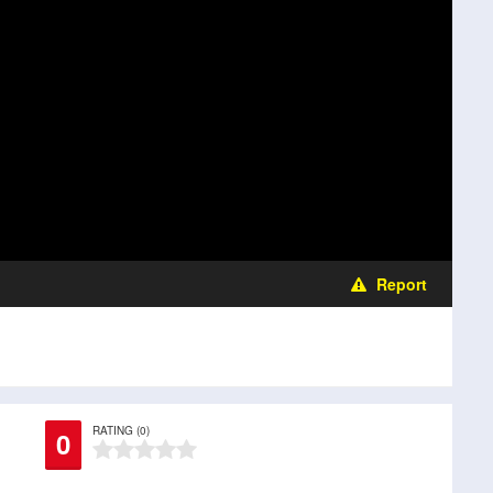
Report
RATING (0)
0