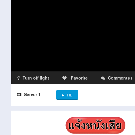
Turn off light
Favorite
Comments
(
Server 1
HD