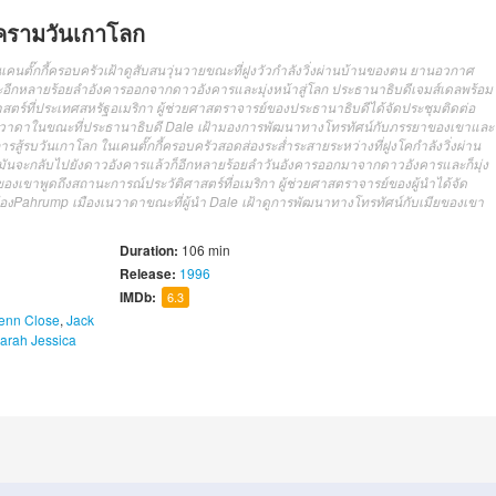
งครามวันเกาโลก
นตั๊กกี้ครอบครัวเฝ้าดูสับสนวุ่นวายขณะที่ฝูงวัวกำลังวิ่งผ่านบ้านของตน ยานอวกาศ
ละอีกหลายร้อยลำอังคารออกจากดาวอังคารและมุ่งหน้าสู่โลก ประธานาธิบดีเจมส์เดลพร้อม
าสตร์ที่ประเทศสหรัฐอเมริกา ผู้ช่วยศาสตราจารย์ของประธานาธิบดีได้จัดประชุมติดต่อ
เนวาดาในขณะที่ประธานาธิบดี Dale เฝ้ามองการพัฒนาทางโทรทัศน์กับภรรยาของเขาและ
รสู้รบวันเกาโลก ในเคนตั๊กกี้ครอบครัวสอดส่องระส่ำระสายระหว่างที่ฝูงโคกำลังวิ่งผ่าน
ะมันจะกลับไปยังดาวอังคารแล้วก็อีกหลายร้อยลำวันอังคารออกมาจากดาวอังคารและก็มุ่ง
่วยของเขาพูดถึงสถานะการณ์ประวัติศาสตร์ที่อเมริกา ผู้ช่วยศาสตราจารย์ของผู้นำได้จัด
องPahrump เมืองเนวาดาขณะที่ผู้นำ Dale เฝ้าดูการพัฒนาทางโทรทัศน์กับเมียของเขา
Duration:
106 min
Release:
1996
IMDb:
6.3
enn Close
,
Jack
arah Jessica