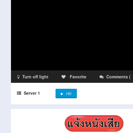
Turn off light
Favorite
Comments
(
Server 1
HD