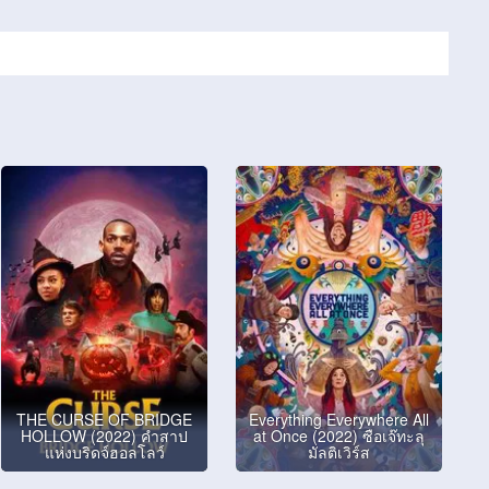
THE CURSE OF BRIDGE
Everything Everywhere All
HOLLOW (2022) คำสาป
at Once (2022) ซือเจ๊ทะลุ
แห่งบริดจ์ฮอลโลว์
มัลติเวิร์ส