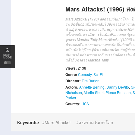
Mars Attacks! (1996) ส
Mars Attacks! (1996) สงครามวันเกาโลก ในเค
ระเบิดขึ้นก่อนที่มันจะกลับไปยังดาวอังคารแ
ด้วยผู้ช่วยของเขากล่าวถึงเหตุการณ์ประวัติศ
ครั้งแรกกับชาวอังคารในเมืองPahrump รัฐ
ลูกสาว Marsha Taffy Mars Attacks! (1996) กา
บ้านของตัวเอง ยานอวกาศระเบิดขึ้นก่อนที่จ
หน้าเพื่อไปสู่โลก ผู้นำเจมส์เดลพร้อมกับผู้ช
สัมมนาติดต่อคราวแรกกับชาววันอังคารในเมื
NIGHT
MODE
แล้วก็บุตรสาว Marsha Taffy
Views:
2138
Genre:
Comedy
,
Sci-Fi
Director:
Tim Burton
Actors:
Annette Bening
,
Danny DeVito
,
Gl
Nicholson
,
Martin Short
,
Pierce Brosnan
,
S
Parker
Country:
USA
Keywords:
Mars Attacks!
สงครามวันเกาโลก