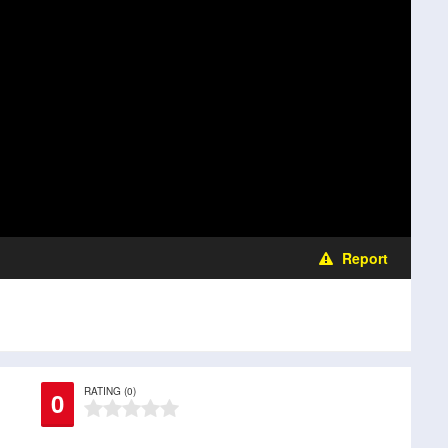
Report
RATING (0)
0