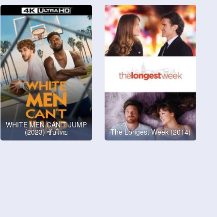
WHITE MEN CAN’T JUMP
(2023) ซับไทย
The Longest Week (2014)