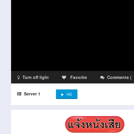
Turn off light
Favorite
Comments
(
Server 1
HD