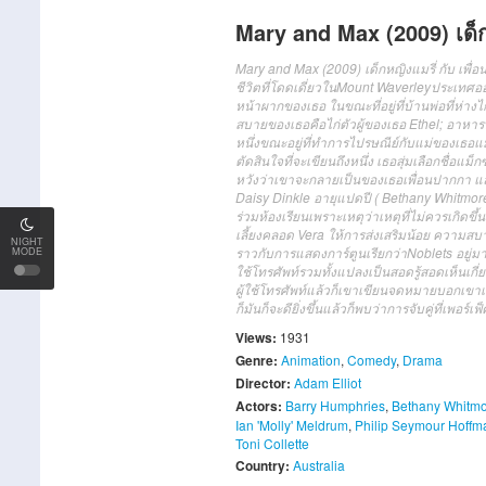
Mary and Max (2009) เด็กหญ
Mary and Max (2009) เด็กหญิงแมรี่ กับ เพื่อ
ชีวิตที่โดดเดี่ยวในMount Waverleyประเทศออสเต
หน้าผากของเธอ ในขณะที่อยู่ที่บ้านพ่อที่ห
สบายของเธอคือไก่ตัวผู้ของเธอ Ethel; อาหาร
หนึ่งขณะอยู่ที่ทำการไปรษณีย์กับแม่ของเธอแม
ตัดสินใจที่จะเขียนถึงหนึ่ง เธอสุ่มเลือกชื่
หวังว่าเขาจะกลายเป็นของเธอเพื่อนปากกา แล
Daisy Dinkle อายุแปดปี ( Bethany Whitmore 
ร่วมห้องเรียนเพราะเหตุว่าเหตุที่ไม่ควรเกิดขึ
เลี้ยงคลอด Vera ให้การส่งเสริมน้อย ความสบา
NIGHT
ราวกับการแสดงการ์ตูนเรียกว่าNoblets อยู่มา
MODE
ใช้โทรศัพท์รวมทั้งแปลงเป็นสอดรู้สอดเห็นเกี่
ผู้ใช้โทรศัพท์แล้วก็เขาเขียนจดหมายบอกเขา
ก็มันก็จะดียิ่งขึ้นแล้วก็พบว่าการจับคู่ที่เพอร์
Views:
1931
Genre:
Animation
,
Comedy
,
Drama
Director:
Adam Elliot
Actors:
Barry Humphries
,
Bethany Whitm
Ian 'Molly' Meldrum
,
Philip Seymour Hoffm
Toni Collette
Country:
Australia