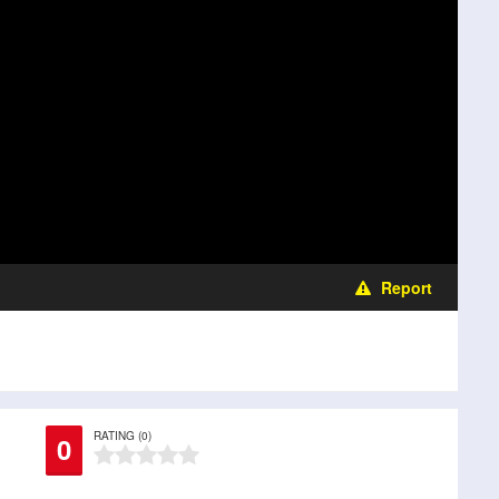
Report
RATING (0)
0