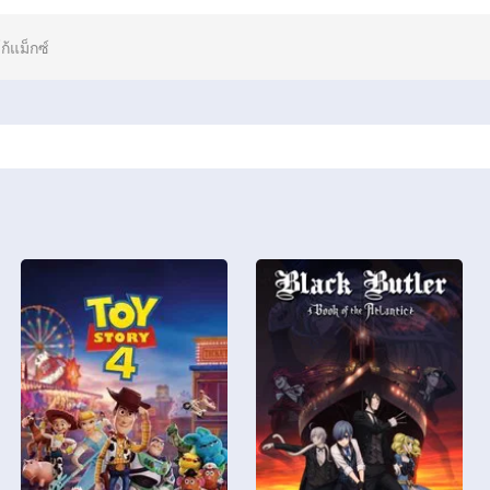
โก้แม็กซ์