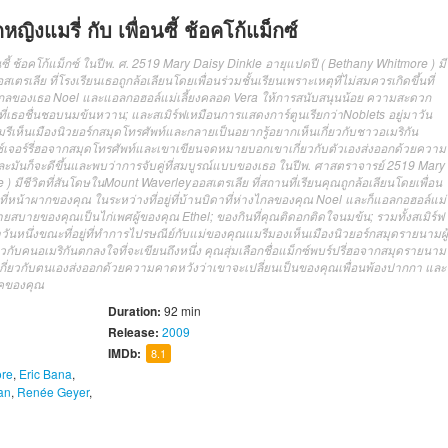
ิงแมรี่ กับ เพื่อนซี้ ช้อคโก้แม็กซ์
นซี้ ช้อคโก้แม็กซ์ ในปีพ. ศ. 2519 Mary Daisy Dinkle อายุแปดปี ( Bethany Whitmore ) มี
รเลีย ที่โรงเรียนเธอถูกล้อเลียนโดยเพื่อนร่วมชั้นเรียนเพราะเหตุที่ไม่สมควรเกิดขึ้นที่
่างไกลของเธอ Noel และแอลกอฮอล์แม่เลี้ยงคลอด Vera ให้การสนับสนุนน้อย ความสะดวก
ที่เธอชื่นชอบนมข้นหวาน; และสเมิร์ฟเหมือนการแสดงการ์ตูนเรียกว่าNoblets อยู่มาวัน
รีเห็นเมืองนิวยอร์กสมุดโทรศัพท์และกลายเป็นอยากรู้อยากเห็นเกี่ยวกับชาวอเมริกัน
อแม็กซ์เจอร์รี่ฮอจากสมุดโทรศัพท์และเขาเขียนจดหมายบอกเขาเกี่ยวกับตัวเองส่งออกด้วยความ
ะมันก็จะดีขึ้นและพบว่าการจับคู่ที่สมบูรณ์แบบของเธอ ในปีพ. ศาสตราจารย์ 2519 Mary
) มีชีวิตที่สันโดษในMount Waverleyออสเตรเลีย ที่สถานที่เรียนคุณถูกล้อเลียนโดยเพื่อน
้นที่หน้าผากของคุณ ในระหว่างที่อยู่ที่บ้านบิดาที่ห่างไกลของคุณ Noel และก็แอลกอฮอล์แม่
ยสบายของคุณเป็นไก่เพศผู้ของคุณ Ethel; ของกินที่คุณติดอกติดใจนมข้น; รวมทั้งสเมิร์ฟ
วันหนึ่งขณะที่อยู่ที่ทำการไปรษณีย์กับแม่ของคุณแมรีมองเห็นเมืองนิวยอร์กสมุดรายนามผู้
ยวกับคนอเมริกันตกลงใจที่จะเขียนถึงหนึ่ง คุณสุ่มเลือกชื่อแม็กซ์พบร์ปรี่ฮอจากสมุดรายนาม
เกี่ยวกับตนเองส่งออกด้วยความคาดหวังว่าเขาจะเปลี่ยนเป็นของคุณเพื่อนพ้องปากกา และ
เฟ็คของคุณ
Duration:
92 min
Release:
2009
IMDb:
8.1
ore
,
Eric Bana
,
an
,
Renée Geyer
,