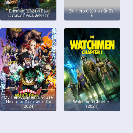
Encanto (2021) เมือง
Big Hero 6 (2014) บิ๊กฮีโร่
เวทมนตร์ คนมหัศจรรย์
6
My Hero Academia You’re
Next มาย ฮีโร่ อคาเดเมีย
Watchmen Chapter I
(2024)
(2024)