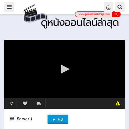
Server 1
HD