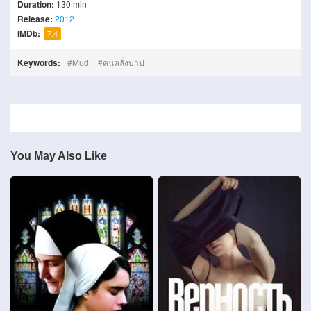
Duration:
130 min
Release:
2012
IMDb:
7.4
Keywords:
Mud
คนคลั่งบาป
You May Also Like