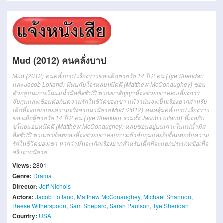
Mud (2012) คนคลั่งบาป
Mud (2012) คนคลั่งบาป เรื่องราวของเด็กชายวัย 14 ปี 2 คน (Tye Sheridan
และ Jacob Lofland) ที่พบกับโจรหลบหนีคดี (Matthew McConaughey) ซ่อน
ตัวอยู่บนเกาะในแม่น้ำมิสซิสซิปปี พวกเขาสัญญาที่จะช่วยเขาหลบเลี่ยงการ
จับกุมและเชื่อมต่อกับความรักในชีวิตของเขา แม้ว่ามันจะเป็นเรื่องยากสำหรับ
เด็กที่จะแยกแยะความจริงจากนวนิยาย
Mud (2012)
คน
คลุ้มคลั่ง
บาป
เรื่องราว
ของ
เด็กผู้ชาย
วัย
14
ปี
2
คน
(Tye Sheridan
รวมทั้ง
Jacob Lofland)
ที่
เจอ
กับ
ขโมย
แอบหนี
คดี
(Matthew McConaughey)
หลบซ่อน
อยู่
บน
เกาะ
ใน
แม่น้ำ
มิส
สิ
ส
ซิป
ปี
พวกเขา
ข้อตกลง
ที่จะ
ช่วย
เขา
หลบ
การเข้าจับกุม
และก็
เชื่อมต่อ
กับ
ความ
รัก
ใน
ชีวิต
ของ
เขา
หากว่า
มัน
จะ
เกิดเรื่อง
ยาก
สำหรับ
เด็ก
ที่จะ
แยกประเภท
ข้อเท็จ
จริง
จาก
นิยาย
Views:
2801
Genre:
Drama
Director:
Jeff Nichols
Actors:
Jacob Lofland
,
Matthew McConaughey
,
Michael Shannon
,
Reese Witherspoon
,
Sam Shepard
,
Sarah Paulson
,
Tye Sheridan
Country:
USA