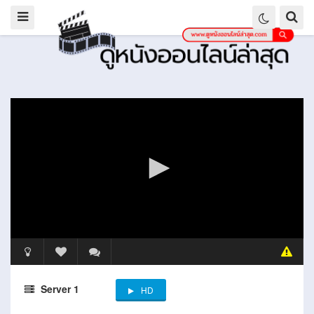
Server 1
HD