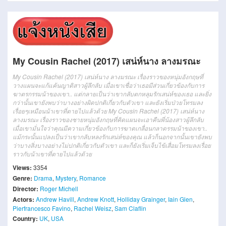
My Cousin Rachel (2017) เสน่ห์นาง ลางมรณะ
My Cousin Rachel (2017) เสน่ห์นาง ลางมรณะ เรื่องราวของหนุ่มอังกฤษที่
วางแผนจะแก้แค้นญาติสาวผู้ลึกลับ เมื่อเขาเชื่อว่าเธอมีส่วนเกี่ยวข้องกับการ
ฆาตรกรรมน้าของเขา.. แต่กลายเป็นว่าเขากลับตกหลุมรักเสน่ห์ของเธอ และยิ่ง
กว่านั้นเขายังพบว่าบางอย่างผิดปกติเกี่ยวกับตัวเขา และยังเริ่มป่วยโทรมลง
เรื่อยๆเหมือนน้าเขาที่ตายไปแล้วด้วย My Cousin Rachel (2017) เสน่ห์นาง
ลางมรณะ เรื่องราวของชายหนุ่มอังกฤษที่คิดแผนจะเอาคืนพี่น้องสาวผู้ลึกลับ
เมื่อเขามั่นใจว่าคุณมีความเกี่ยวข้องกับการฆาตเกลื่อนกลาดรรมน้าของเขา..
แม้กระนั้นแปลงเป็นว่าเขากลับหลงรักเสน่ห์ของคุณ แล้วก็นอกจากนั้นเขายังพบ
ว่าบางสิ่งบางอย่างไม่ปกติเกี่ยวกับตัวเขา และก็ยังเริ่มเจ็บไข้เสื่อมโทรมลงเรื่อย
ราวกับน้าเขาที่ตายไปแล้วด้วย
Views:
3354
Genre:
Drama
,
Mystery
,
Romance
Director:
Roger Michell
Actors:
Andrew Havill
,
Andrew Knott
,
Holliday Grainger
,
Iain Glen
,
Pierfrancesco Favino
,
Rachel Weisz
,
Sam Claflin
Country:
UK
,
USA