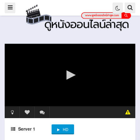
Server 1
HD