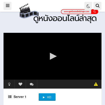
Server 1
HD