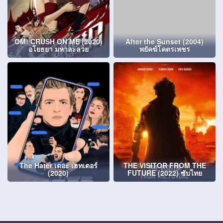
OM! CRUSH ON ME (2020)
After the Sunset (2004)
อโยธยา มหาละลวย
พยัคฆ์โคตรเพชร
The Hater เดอะ เฮทเตอร์
THE VISITOR FROM THE
(2020)
FUTURE (2022) ซับไทย