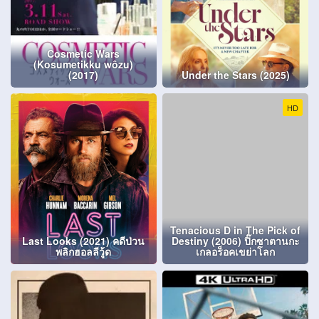
Cosmetic Wars
(Kosumetikku wôzu)
(2017)
Under the Stars (2025)
HD
Tenacious D in The Pick of
Last Looks (2021) คดีป่วน
Destiny (2006) ปิ๊กซาตานกะ
พลิกฮอลลีวู้ด
เกลอร็อคเขย่าโลก