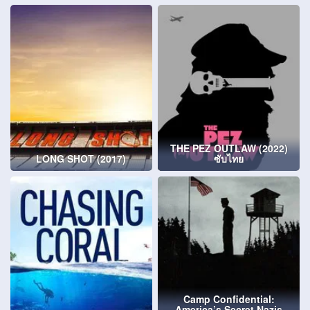
THE PEZ OUTLAW (2022)
LONG SHOT (2017)
ซับไทย
Camp Confidential:
America’s Secret Nazis