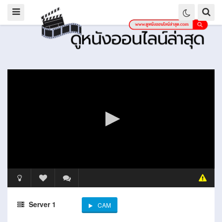
Server 1
CAM