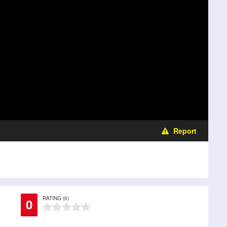
Report
RATING (0)
0