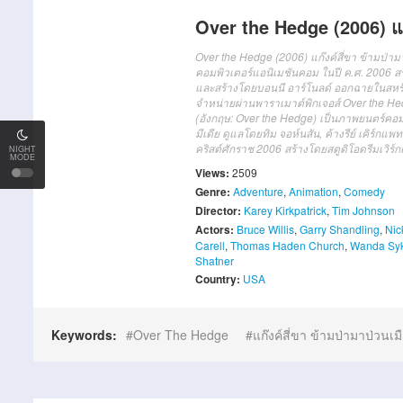
Over the Hedge (2006) แก๊
Over the Hedge (2006) แก๊งค์สี่ขา ข้ามป่าม
คอมพิวเตอร์แอนิเมชันคอม ในปี ค.ศ. 2006 สร้า
และสร้างโดยบอนนี อาร์โนลด์ ออกฉายในสหรัฐอ
จำหน่ายผ่านพาราเมาต์พิกเจอส์ Over the Hedge
(อังกฤษ: Over the Hedge) เป็นภาพยนตร์คอมพิ
มีเดีย ดูแลโดยทิม จอห์นสัน, ค้างรีย์ เคิร์
คริสต์ศักราช 2006 สร้างโดยสตูดิโอดรีมเวิร
NIGHT
MODE
Views:
2509
Genre:
Adventure
,
Animation
,
Comedy
Director:
Karey Kirkpatrick
,
Tim Johnson
Actors:
Bruce Willis
,
Garry Shandling
,
Nic
Carell
,
Thomas Haden Church
,
Wanda Sy
Shatner
Country:
USA
Keywords:
Over The Hedge
แก๊งค์สี่ขา ข้ามป่ามาป่วนเม