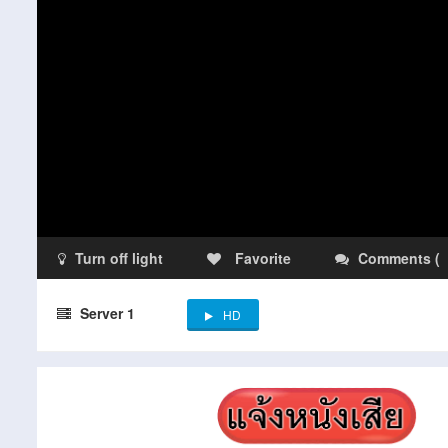
Turn off light
Favorite
Comments
(
Server 1
HD