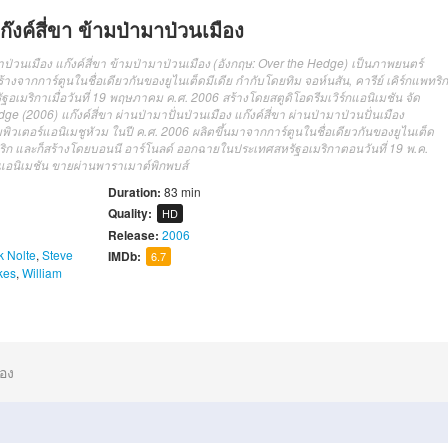
งค์สี่ขา ข้ามป่ามาป่วนเมือง
าป่วนเมือง แก๊งค์สี่ขา ข้ามป่ามาป่วนเมือง (อังกฤษ: Over the Hedge) เป็นภาพยนตร์
งจากการ์ตูนในชื่อเดียวกันของยูไนเต็ดมีเดีย กำกับโดยทิม จอห์นสัน, คารีย์ เคิร์กแพทริก
เมริกาเมื่อวันที่ 19 พฤษภาคม ค.ศ. 2006 สร้างโดยสตูดิโอดรีมเวิร์กแอนิเมชัน จัด
 (2006) แก๊งค์สี่ขา ผ่านป่ามาปั่นป่วนเมือง แก๊งค์สี่ขา ผ่านป่ามาป่วนปั่นเมือง
วเตอร์แอนิเมชูหัวม ในปี ค.ศ. 2006 ผลิตขึ้นมาจากการ์ตูนในชื่อเดียวกันของยูไนเต็ด
กแพทริก และก็สร้างโดยบอนนี อาร์โนลด์ ออกฉายในประเทศสหรัฐอเมริกาตอนวันที่ 19 พ.ค.
์กแอนิเมชัน ขายผ่านพาราเมาต์พิกพบส์
Duration:
83 min
Quality:
HD
Release:
2006
k Nolte
,
Steve
IMDb:
6.7
kes
,
William
ือง