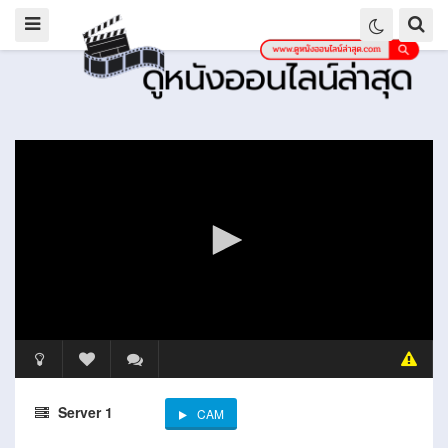
Server 1
CAM