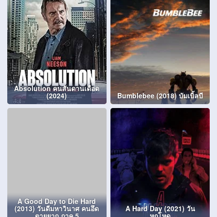
Absolution คนสันดานเดือด
(2024)
Bumblebee (2018) บัมเบิ้ลบี
A Good Day to Die Hard
(2013) วันดีมหาวินาศ คนอึด
A Hard Day (2021) วัน
ตายยาก ภาค 5
หฤโหด