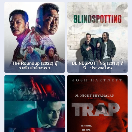
The Roundup (2022) บู๊
BLINDSPOTTING (2018) ที่
ระห่ำ ล่าล้างนรก
นี่…ประเทศไหน