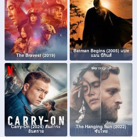
Batman Begins (2005) แบท
The Bravest (2019)
แมน บีกินส์
Carry-On (2024) สัมภาระ
The Hanging Sun (2022)
อันตราย
ซับไทย