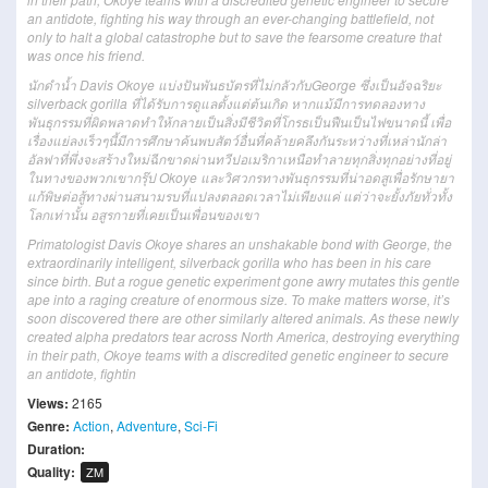
an antidote, fighting his way through an ever-changing battlefield, not
only to halt a global catastrophe but to save the fearsome creature that
was once his friend.
นักดำน้ำ
Davis Okoye
แบ่งปัน
พันธบัตร
ที่
ไม่
กลัว
กับ
George
ซึ่ง
เป็น
อัจฉริยะ
silverback gorilla
ที่
ได้รับ
การดูแล
ตั้งแต่ต้น
เกิด
หากแม้
มีการ
ทดลอง
ทาง
พันธุกรรม
ที่
ผิดพลาด
ทำให้
กลายเป็น
สิ่งมีชีวิต
ที่
โกรธเป็นฟืนเป็นไฟ
ขนาดนี้
เพื่อ
เรื่อง
แย่
ลง
เร็วๆนี้
มีการ
ศึกษาค้นพบ
สัตว์
อื่น
ที่
คล้ายคลึงกัน
ระหว่างที่
เหล่า
นัก
ล่า
อัลฟา
ที่
พึ่งจะ
สร้าง
ใหม่
ฉีกขาด
ผ่าน
ทวีปอเมริกาเหนือ
ทำลาย
ทุกสิ่งทุกอย่าง
ที่อยู่
ใน
ทาง
ของ
พวกเขา
กรุ๊ป
Okoye
และ
วิศวกร
ทางพันธุกรรม
ที่
น่าอดสู
เพื่อ
รักษา
ยา
แก้
พิษ
ต่อสู้
ทางผ่าน
สนามรบ
ที่
แปลง
ตลอดเวลา
ไม่
เพียงแค่
แต่ว่า
จะ
ยั้ง
ภัย
ทั่วทั้ง
โลก
เท่านั้น
อสูรกาย
ที่
เคย
เป็นเพื่อน
ของ
เขา
Primatologist Davis Okoye shares an unshakable bond with George, the
extraordinarily intelligent, silverback gorilla who has been in his care
since birth. But a rogue genetic experiment gone awry mutates this gentle
ape into a raging creature of enormous size. To make matters worse, it’s
soon discovered there are other similarly altered animals. As these newly
created alpha predators tear across North America, destroying everything
in their path, Okoye teams with a discredited genetic engineer to secure
an antidote, fightin
Views:
2165
Genre:
Action
,
Adventure
,
Sci-Fi
Duration:
Quality:
ZM