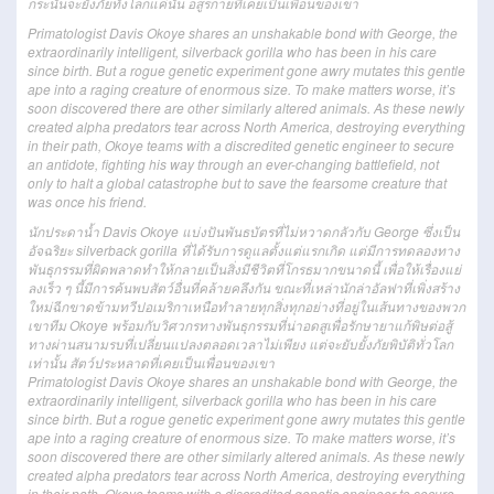
กระนั้น
จะ
ยั้ง
ภัย
ทั้งโลก
แค่นั้น
อสูรกาย
ที่
เคย
เป็นเพื่อน
ของ
เขา
Primatologist Davis Okoye shares an unshakable bond with George, the
extraordinarily intelligent, silverback gorilla who has been in his care
since birth. But a rogue genetic experiment gone awry mutates this gentle
ape into a raging creature of enormous size. To make matters worse, it’s
soon discovered there are other similarly altered animals. As these newly
created alpha predators tear across North America, destroying everything
in their path, Okoye teams with a discredited genetic engineer to secure
an antidote, fighting his way through an ever-changing battlefield, not
only to halt a global catastrophe but to save the fearsome creature that
was once his friend.
นักประดาน้ำ Davis Okoye แบ่งปันพันธบัตรที่ไม่หวาดกลัวกับ George ซึ่งเป็น
อัจฉริยะ silverback gorilla ที่ได้รับการดูแลตั้งแต่แรกเกิด แต่มีการทดลองทาง
พันธุกรรมที่ผิดพลาดทำให้กลายเป็นสิ่งมีชีวิตที่โกรธมากขนาดนี้ เพื่อให้เรื่องแย่
ลงเร็ว ๆ นี้มีการค้นพบสัตว์อื่นที่คล้ายคลึงกัน ขณะที่เหล่านักล่าอัลฟาที่เพิ่งสร้าง
ใหม่ฉีกขาดข้ามทวีปอเมริกาเหนือทำลายทุกสิ่งทุกอย่างที่อยู่ในเส้นทางของพวก
เขาทีม Okoye พร้อมกับวิศวกรทางพันธุกรรมที่น่าอดสูเพื่อรักษายาแก้พิษต่อสู้
ทางผ่านสนามรบที่เปลี่ยนแปลงตลอดเวลาไม่เพียง แต่จะยับยั้งภัยพิบัติทั่วโลก
เท่านั้น สัตว์ประหลาดที่เคยเป็นเพื่อนของเขา
Primatologist Davis Okoye shares an unshakable bond with George, the
extraordinarily intelligent, silverback gorilla who has been in his care
since birth. But a rogue genetic experiment gone awry mutates this gentle
ape into a raging creature of enormous size. To make matters worse, it’s
soon discovered there are other similarly altered animals. As these newly
created alpha predators tear across North America, destroying everything
in their path, Okoye teams with a discredited genetic engineer to secure