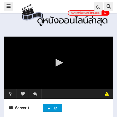
Server 1
HD