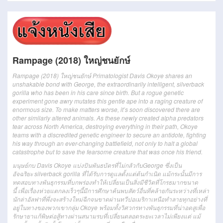
Rampage (2018) ใหญ่ชนยักษ์
Rampage (2018) ใหญ่ชนยักษ์
Primatologist Davis Okoye shares an
unshakable bond with George, the extraordinarily intelligent, silverback
gorilla who has been in his care since birth. But a rogue genetic
experiment gone awry mutates this gentle ape into a raging creature of
enormous size. To make matters worse, it’s soon discovered there are
other similarly altered animals. As these newly created alpha predators
tear across North America, destroying everything in their path, Okoye
teams with a discredited genetic engineer to secure an antidote, fighting
his way through an ever-changing battlefield, not only to halt a global
catastrophe but to save the fearsome creature that was once his friend.
มนุษย์กบ
Davis Okoye
แบ่งปัน
พันธบัตร
ที่
ไม่
กลัว
กับ
George
ซึ่ง
เป็น
อัจฉริยะ
silverback gorilla
ที่
ได้รับ
การดูแล
ตั้งแต่ต้น
กำเนิด
แม้กระนั้น
มีการ
ทดสอบ
ทางพันธุกรรม
ที่
บกพร่อง
ทำให้
เปลี่ยนเป็น
สิ่งมีชีวิต
ที่
โกรธมาก
ขนาด
นี้
เพื่อ
เรื่อง
ห่วยแตก
ลง
เร็วๆนี้
มีการ
ศึกษาค้นพบ
สัตว์
อื่น
ที่
คล้ายกัน
ระหว่างที่
เหล่า
นัก
ล่า
อัลฟา
ที่
พึ่งจะ
สร้าง
ใหม่
ฉีกจนขาด
ผ่าน
ทวีปอเมริกาเหนือ
ทำลาย
ทุกอย่าง
ที่
อยู่
ใน
ทาง
ของ
พวกเขา
กลุ่ม
Okoye
พร้อมทั้ง
วิศวกร
ทางพันธุกรรม
ที่
น่าอดสู
เพื่อ
รักษา
ยา
แก้
พิษ
ต่อสู้
ทางผ่าน
สนามรบ
ที่
เปลี่ยน
ตลอดระยะเวลา
ไม่
เพียงแต่
แม้