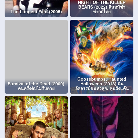
NIGHT OF THE KILLER
BEARS (2022) คืนหมีฆ่า
The Longest Yard (2005)
พากย์ไทย
Goosebumps: Haunted
Survival of the Dead (2009)
Halloween (2018) คืน
คนครึ่งดิบไม่รีบตาย
อัศจรรย์ขนหัวลุก: หุ่นฝังแค้น