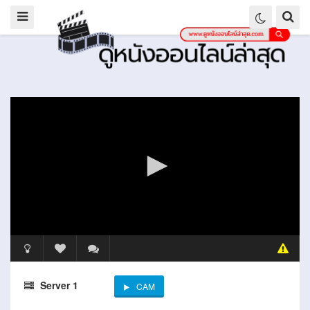
Server 1
CAM