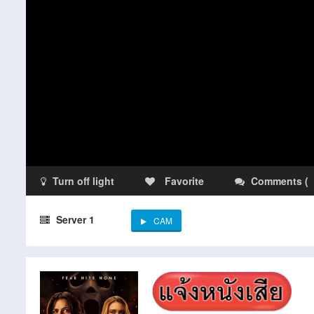
Turn off light
Favorite
Comments
(
Server 1
CAM