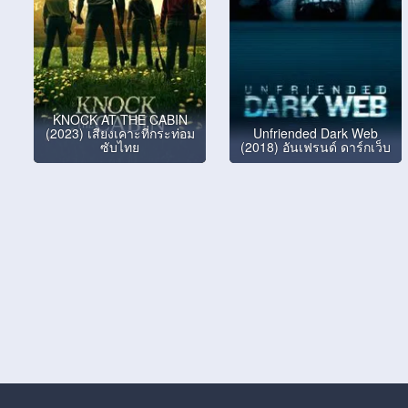
KNOCK AT THE CABIN
(2023) เสียงเคาะที่กระท่อม
Unfriended Dark Web
ซับไทย
(2018) อันเฟรนด์ ดาร์กเว็บ