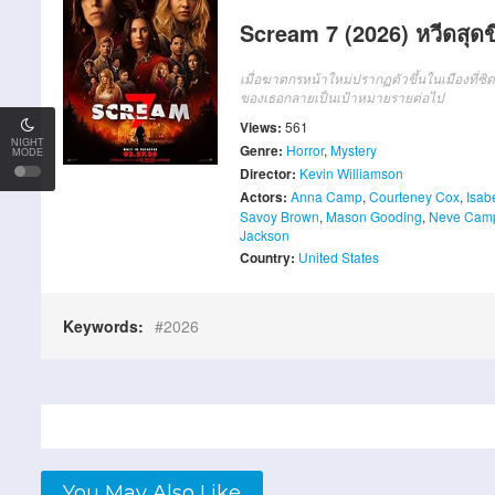
Scream 7 (2026) หวีดสุดข
เมื่อฆาตกรหน้าใหม่ปรากฏตัวขึ้นในเมืองที่ซิดน
ของเธอกลายเป็นเป้าหมายรายต่อไป
Views:
561
NIGHT
Genre:
Horror
,
Mystery
MODE
Director:
Kevin Williamson
Actors:
Anna Camp
,
Courteney Cox
,
Isab
Savoy Brown
,
Mason Gooding
,
Neve Camp
Jackson
Country:
United States
Keywords:
2026
You May Also Like