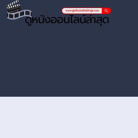
หนังออนไลน์ hd