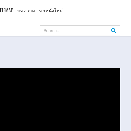
ITEMAP
บทความ
ขอหนังใหม่