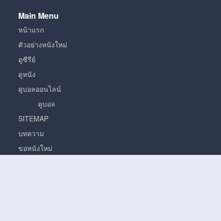
Main Menu
หน้าแรก
ตัวอย่างหนังใหม่
ดูซีรีย์
ดูหนัง
ดูบอลออนไลน์
ดูบอล
SITEMAP
บทความ
ขอหนังใหม่
หนัง
หนั