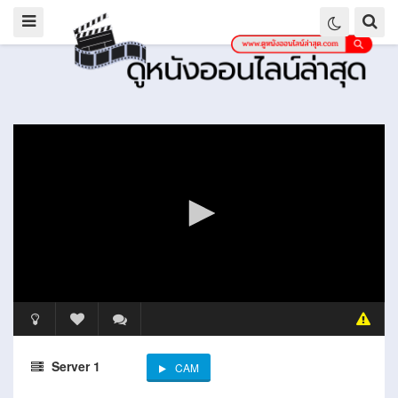
Server 1
CAM