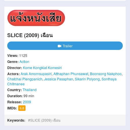
SLICE (2009) เฉือน
Trailer
Views:
1125
Genre:
Action
Director:
Kome Kongkiat Komesiri
Actors:
Arak Amornsupasiri
,
Atthaphan Phunsawat
,
Boonsong Nakphoo
,
Chatchai Plengpanich
,
Jessica Pasaphan
,
Sikarin Polyong
,
Sonthaya
Chitmanee
Country:
Thailand
Duration:
99 min
Release:
2009
IMDb:
6.8
Keywords:
SLICE (2009) เฉือน