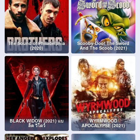
The Sound of Philadelphia
Scooby-Doo! The Sword
(2020)
And The Scoob (2021)
BLACK WIDOW (2021) แบ
WYRMWOOD
ล็ค วิโดว์
APOCALYPSE (2021)