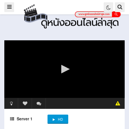
Server 1
HD