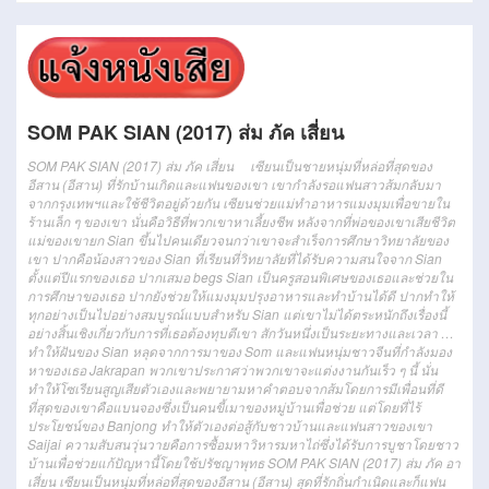
SOM PAK SIAN (2017) ส่ม ภัค เสี่ยน
SOM PAK SIAN (2017) ส่ม ภัค เสี่ยน เซียนเป็นชายหนุ่มที่หล่อที่สุดของ
อีสาน (อีสาน) ที่รักบ้านเกิดและแฟนของเขา
เขากำลังรอแฟนสาวส้มกลับมา
จากกรุงเทพฯและใช้ชีวิตอยู่ด้วยกัน
เซียนช่วยแม่ทำอาหารแมงมุมเพื่อขายใน
ร้านเล็ก ๆ ของเขา
นั่นคือวิธีที่พวกเขาหาเลี้ยงชีพ
หลังจากที่พ่อของเขาเสียชีวิต
แม่ของเขายก Sian ขึ้นไปคนเดียวจนกว่าเขาจะสำเร็จการศึกษาวิทยาลัยของ
เขา
ปากคือน้องสาวของ Sian ที่เรียนที่วิทยาลัยที่ได้รับความสนใจจาก Sian
ตั้งแต่ปีแรกของเธอ
ปากเสมอ begs Sian เป็นครูสอนพิเศษของเธอและช่วยใน
การศึกษาของเธอ
ปากยังช่วยให้แมงมุมปรุงอาหารและทำบ้านได้ดี
ปากทำให้
ทุกอย่างเป็นไปอย่างสมบูรณ์แบบสำหรับ Sian แต่เขาไม่ได้ตระหนักถึงเรื่องนี้
อย่างสิ้นเชิงเกี่ยวกับการที่เธอต้องทุบตีเขา
สักวันหนึ่งเป็นระยะทางและเวลา …
ทำให้ฝันของ Sian หลุดจากการมาของ Som และแฟนหนุ่มชาวจีนที่กำลังมอง
หาของเธอ Jakrapan
พวกเขาประกาศว่าพวกเขาจะแต่งงานกันเร็ว ๆ นี้
นั่น
ทำให้โซเรียนสูญเสียตัวเองและพยายามหาคำตอบจากส้มโดยการมีเพื่อนที่ดี
ที่สุดของเขาคือแบนจองซึ่งเป็นคนขี้เมาของหมู่บ้านเพื่อช่วย
แต่โดยที่ไร้
ประโยชน์ของ Banjong ทำให้ตัวเองต่อสู้กับชาวบ้านและแฟนสาวของเขา
Saijai
ความสับสนวุ่นวายคือการซื้อมหาวิหารมหาไถ่ซึ่งได้รับการบูชาโดยชาว
บ้านเพื่อช่วยแก้ปัญหานี้โดยใช้ปรัชญาพุทธ
SOM PAK SIAN (2017) ส่ม ภัค อา
เสี่ยน เซียนเป็นหนุ่มที่หล่อที่สุดของอีสาน (อีสาน) สุดที่รักถิ่นกำเนิดและก็แฟน