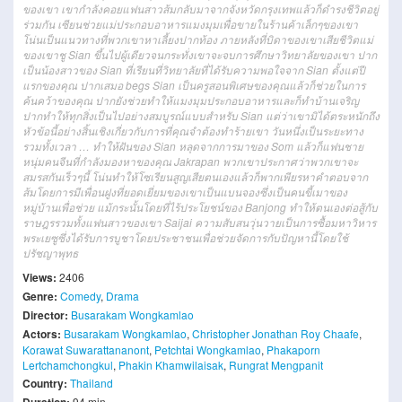
ของเขา
เขากำลังคอยแฟนสาวส้มกลับมาจากจังหวัดกรุงเทพแล้วก็ดำรงชีวิตอยู่
ร่วมกัน
เซียนช่วยแม่ประกอบอาหารแมงมุมเพื่อขายในร้านค้าเล็กๆของเขา
โน่นเป็นแนวทางที่พวกเขาหาเลี้ยงปากท้อง
ภายหลังที่บิดาของเขาเสียชีวิตแม่
ของเขาชู Sian ขึ้นไปผู้เดียวจนกระทั่งเขาจะจบการศึกษาวิทยาลัยของเขา
ปาก
เป็นน้องสาวของ Sian ที่เรียนที่วิทยาลัยที่ได้รับความพอใจจาก Sian ตั้งแต่ปี
แรกของคุณ
ปากเสมอ begs Sian เป็นครูสอนพิเศษของคุณแล้วก็ช่วยในการ
ค้นคว้าของคุณ
ปากยังช่วยทำให้แมงมุมประกอบอาหารและก็ทำบ้านเจริญ
ปากทำให้ทุกสิ่งเป็นไปอย่างสมบูรณ์แบบสำหรับ Sian แต่ว่าเขามิได้ตระหนักถึง
หัวข้อนี้อย่างสิ้นเชิงเกี่ยวกับการที่คุณจำต้องทำร้ายเขา
วันหนึ่งเป็นระยะทาง
รวมทั้งเวลา … ทำให้ฝันของ Sian หลุดจากการมาของ Som แล้วก็แฟนชาย
หนุ่มคนจีนที่กำลังมองหาของคุณ Jakrapan
พวกเขาประกาศว่าพวกเขาจะ
สมรสกันเร็วๆนี้
โน่นทำให้โซเรียนสูญเสียตนเองแล้วก็พากเพียรหาคำตอบจาก
ส้มโดยการมีเพื่อนฝูงที่ยอดเยี่ยมของเขาเป็นแบนจองซึ่งเป็นคนขี้เมาของ
หมู่บ้านเพื่อช่วย
แม้กระนั้นโดยที่ไร้ประโยชน์ของ Banjong ทำให้ตนเองต่อสู้กับ
ราษฎรรวมทั้งแฟนสาวของเขา Saijai
ความสับสนวุ่นวายเป็นการซื้อมหาวิหาร
พระเยซูซึ่งได้รับการบูชาโดยประชาชนเพื่อช่วยจัดการกับปัญหานี้โดยใช้
ปรัชญาพุทธ
Views:
2406
Genre:
Comedy
,
Drama
Director:
Busarakam Wongkamlao
Actors:
Busarakam Wongkamlao
,
Christopher Jonathan Roy Chaafe
,
Korawat Suwarattananont
,
Petchtai Wongkamlao
,
Phakaporn
Lertchamchongkul
,
Phakin Khamwilaisak
,
Rungrat Mengpanit
Country:
Thailand
94 min