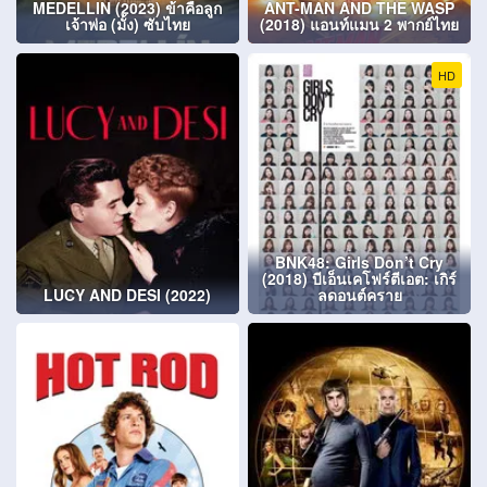
MEDELLIN (2023) ข้าคือลูก
ANT-MAN AND THE WASP
เจ้าพ่อ (มั้ง) ซับไทย
(2018) แอนท์แมน 2 พากย์ไทย
HD
BNK48: Girls Don’t Cry
(2018) บีเอ็นเคโฟร์ตีเอต: เกิร์
LUCY AND DESI (2022)
ลดอนต์คราย