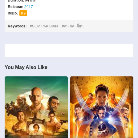
Duration:
Release:
2017
IMDb:
6.9
Keywords:
SOM PAK SIAN
ส่ม ภัค เสี่ยน
You May Also Like