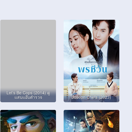
Let’s Be Cops (2014) คู่
แสบแอ๊บตำรวจ
Joseon Chefs (2023)