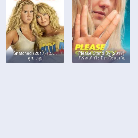
Snatched (2017) แม่…
Please Stand By (2017)
ลูก…ลุย
เนิร์ดแล้วไง มีหัวใจนะเว้ย