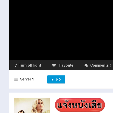
Turn off light
Favorite
Comments
(
Server 1
HD