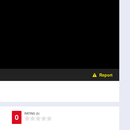
Report
RATING (0)
0