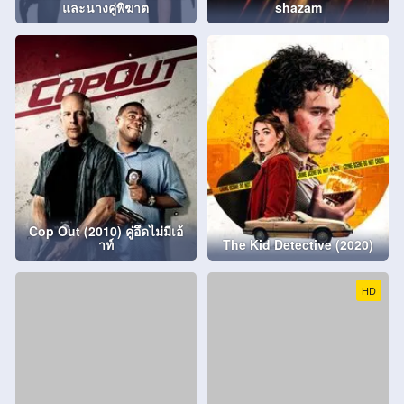
และนางคู่พิฆาต
shazam
Cop Out (2010) คู่อึดไม่มีเอ้
าท์
The Kid Detective (2020)
HD