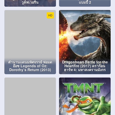
วูล์ฟเวอรีน
แบมบี้ 2
HD
ตำนานแดนมหัศจรรย์ พ่อมด
Dragonheart Battle for the
อ๊อซ Legends of Oz:
Heartfire (2017) ดราก้อน
Dorothy’s Return (2013)
ฮาร์ท 4: มหาสงครามมังกร