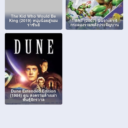
The Kid Who Would Be
King (2019) หนุ่มน้อยสู่จอม
TMNT (2007) นินจาเต่า 4
ราชันย์
กระดองรวมพลังประจัญบาน
Dune Extended Edition
(1984) ดูน สงครามล้างเผ่า
พันธุ์จักรวาล