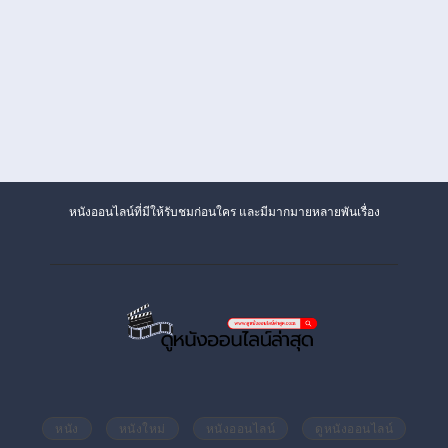
หนังออนไลน์ที่มีให้รับชมก่อนใคร และมีมากมายหลายพันเรื่อง
หนัง
หนังใหม่
หนังออนไลน์
ดูหนังออนไลน์