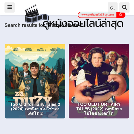
Search results for "Patryk Siemek"
Too Old for Fairy Tales 2
TOO OLD FOR FAIRY
(2024) เทพนิยายไม่ใช่ของ
TALES (2022) เทพนิยาย
เด็กโต 2
ไม่ใช่ของเด็กโต