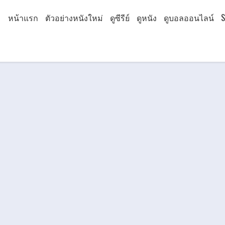
หน้าแรก
ตัวอย่างหนังใหม่
ดูซีรีย์
ดูหนัง
ดูบอลออนไลน์
S