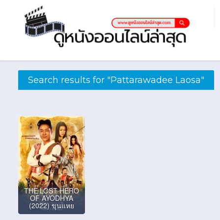
Search results for "Pattarawadee Laosa"
THE LOST HERO
OF AYODHYA
(2022) ขุนแหย