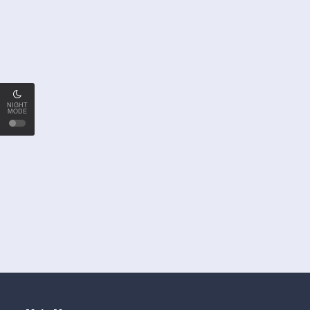
NIGHT
MODE