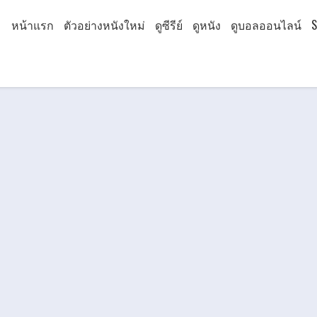
หน้าแรก
ตัวอย่างหนังใหม่
ดูซีรีย์
ดูหนัง
ดูบอลออนไลน์
S