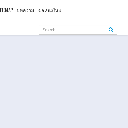
ITEMAP
บทความ
ขอหนังใหม่