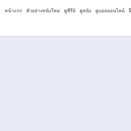
หน้าแรก
ตัวอย่างหนังใหม่
ดูซีรีย์
ดูหนัง
ดูบอลออนไลน์
S