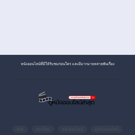
หนังออนไลน์ที่มีให้รับชมก่อนใคร และมีมากมายหลายพันเรื่อง
หนัง
หนังใหม่
หนังออนไลน์
ดูหนังออนไลน์