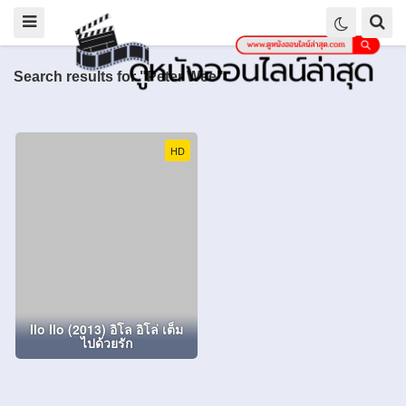
Search results for "Peter Wee"
HD
Ilo Ilo (2013) อิโล อิโล่ เต็ม
ไปด้วยรัก