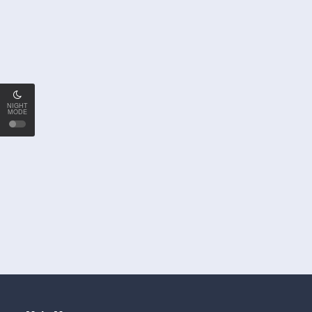
NIGHT
MODE