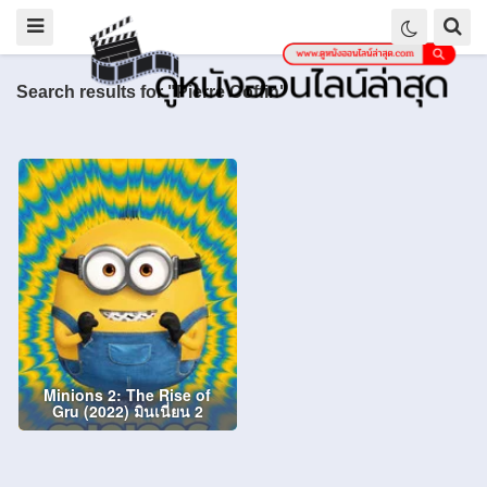
Search results for "Pierre Coffin"
Minions 2: The Rise of
Gru (2022) มินเนี่ยน 2