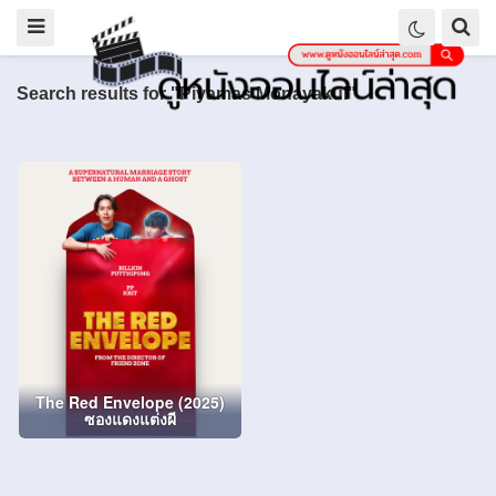
Search results for "Piyamas Monayakul"
The Red Envelope (2025)
ซองแดงแต่งผี