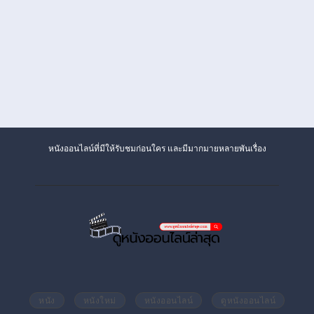
หนังออนไลน์ที่มีให้รับชมก่อนใคร และมีมากมายหลายพันเรื่อง
หนัง
หนังใหม่
หนังออนไลน์
ดูหนังออนไลน์