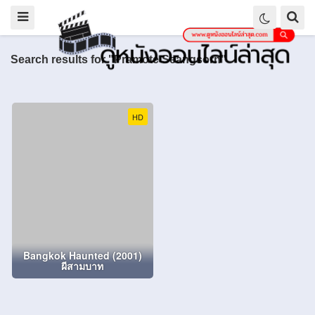
Search results for "Pramote Seangsorn"
HD
Bangkok Haunted (2001)
ผีสามบาท