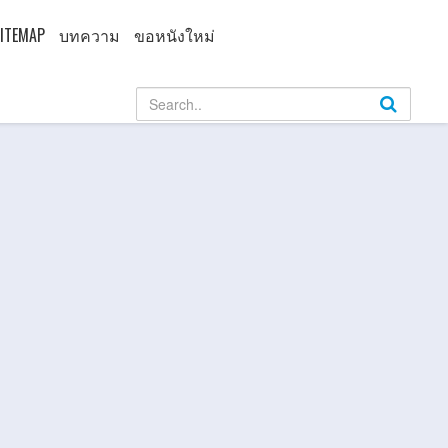
ITEMAP
บทความ
ขอหนังใหม่