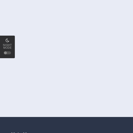
NIGHT
MODE