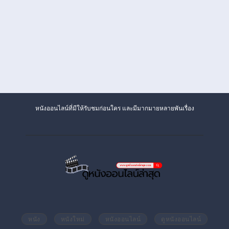
หนังออนไลน์ที่มีให้รับชมก่อนใคร และมีมากมายหลายพันเรื่อง
หนัง
หนังใหม่
หนังออนไลน์
ดูหนังออนไลน์