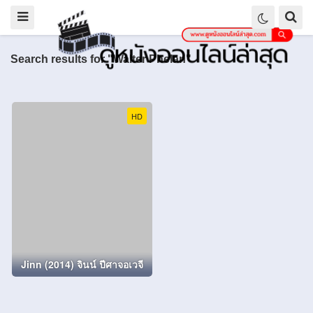
Search results for "Walter Phelan"
HD
Jinn (2014) จินน์ ปีศาจอเวจี