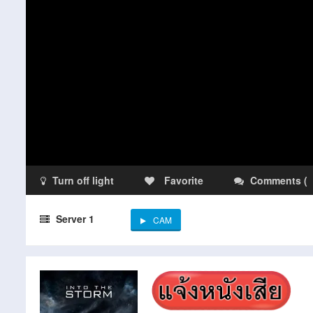
Turn off light
Favorite
Comments
(
Server 1
CAM