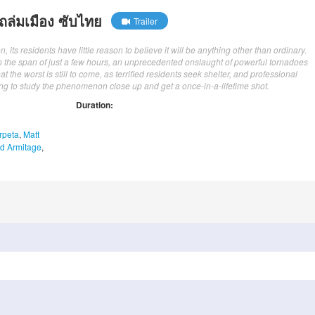
ล่มเมือง ซับไทย
Trailer
 its residents have little reason to believe it will be anything other than ordinary.
n the span of just a few hours, an unprecedented onslaught of powerful tornadoes
t the worst is still to come, as terrified residents seek shelter, and professional
ng to study the phenomenon close up and get a once-in-a-lifetime shot.
Duration:
rpeta
,
Matt
d Armitage
,