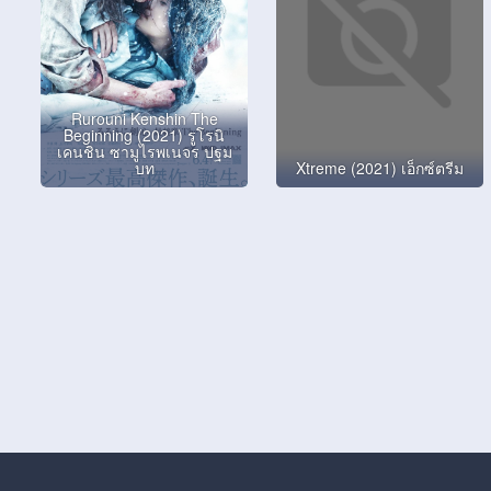
Rurouni Kenshin The
Beginning (2021) รูโรนิ
เคนชิน ซามูไรพเนจร ปฐม
บท
Xtreme (2021) เอ็กซ์ตรีม