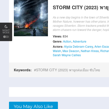
STORM CITY (2023) พายุถ
As a new day begins in the town of Silverton,
Mother Nature, however has other plans. I
ravages Silverton. Storm trackers predict tha
storm-chasers run toward the danger, hopi
NIGHT
MODE
Views:
834
Genre:
Action
,
Adventure
Actors:
Alycia Debnam-Carey
,
Arlen Esca
Walsh
,
Max Deacon
,
Nathan Kress
,
Richar
Sarah Wayne Callies
Keywords:
STORM CITY (2023) พายุถล่มเมือง ซับไทย
You May Also Like