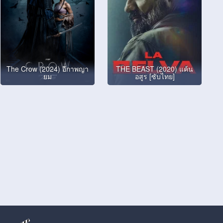
The Crow (2024) อีกาพญา
THE BEAST (2020) แค้น
ยม
อสูร [ซับไทย]