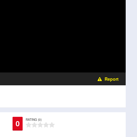
Report
RATING (0)
0