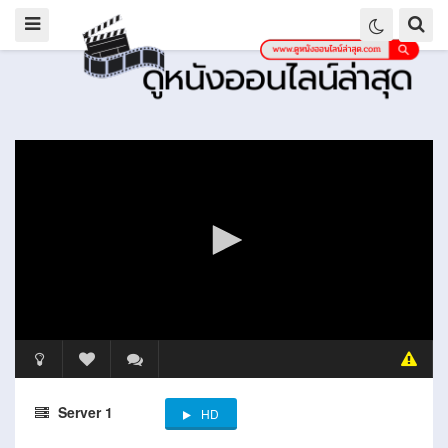
Server 1
HD