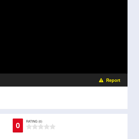
Report
RATING (0)
0