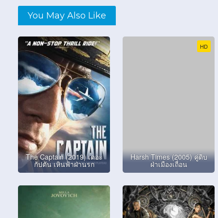
You May Also Like
HD
The Captain (2019) เดอะ
Harsh Times (2005) คู่ดิบ
กัปตัน เหินฟ้าฝ่านรก
ฝ่าเมืองเถื่อน