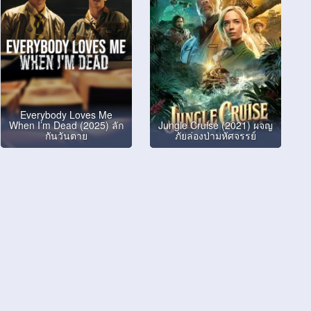
Everybody Loves Me
When I’m Dead (2025) ลัก
Jungle Cruise (2021) ผจญ
กันวันตาย
ภัยล่องป่ามหัศจรรย์