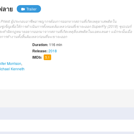
์ฟลาย
Trailer
 Priest ผู้ประกอบอาชีพอาชญากรต้องการออกจากสถานที่เกิดเหตุยาเสพติดใน
ู่เข็ญเพื่อให้การดำเนินการทั้งหมดล้มเหลวก่อนที่เขาจะออก SuperFly (2018) ซุปเปอร์
กระทำผิดกฎหมายอยากออกมาจากสถานที่เกิดเหตุสิ่งเสพติดในแอตแลนตา แม้กระนั้นเมื่อ
อการทำงานทั้งสิ้นล้มเหลวก่อนที่จะเขาจะออก
Duration:
116 min
Release:
2018
IMDb:
5.1
ifer Morrison
,
ichael Kenneth