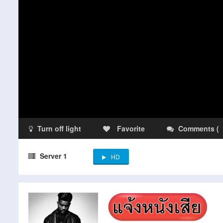
Turn off light
Favorite
Comments
(
Server 1
HD