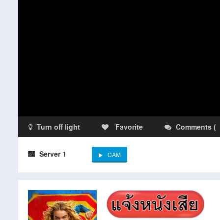
Turn off light
Favorite
Comments
(
Server 1
CAM