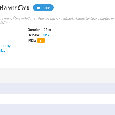
ิร์ล พากย์ไทย
Trailer
เพื่อนร่วมทางที่ไม่คาดคิดในการเดินทางข้ามดวงดาวเพื่อแก้แค้นและเรียกร้องความยุติธรรม
เกินไป
Duration:
107 min
Release:
2026
IMDb:
N/A
z
,
Emily
hias