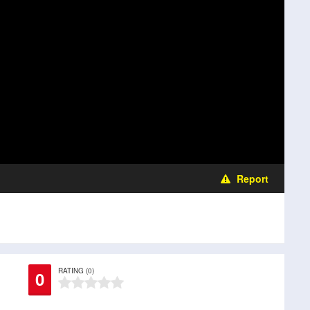
Report
RATING (0)
0