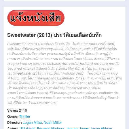
Sweetwater (2013) ประวัติเธอเลือดบันทึก
Sweetwater (2013) ประวัติเธอเลือดบันทึก ในช่วงปลายทศวรรษที่ 1800,
หญิงโสเภณีที่สวยงาม(January Jones) กำลังพยายามสร้างชีวิตที่ซื่อสัตย์กับ
สามีของมิเกลในที่ราบอันขรุขระของมลรัฐนิวเม็กซิโก เมื่อเธอจับตาดูผู้นำ
ศาสนาซาดิสต์ของนิกายทางศาสนานบีศอลฯ ไซยา (Jason Isaacs) ชีวิตของ
เธอถูกคว่ำอย่างรุนแรง เธอ embarks กับการแก้แค้นเลือดด้วยความช่วยเหลือ
ของนายอำเภอคอร์นีเลียสแจ็กสัน (เอ็ดแฮร์ริส) ที่มีแนวโน้มรุนแรงของเขา
เอง
Sweetwater (2013)
ความเป็นมา
คุณ
เลือด
บันทึก
ใน
ช่วงปลาย
ทศวรรษ
ที่
1800,
หญิงโสเภณี
ที่
สวยสดงดงาม
(January Jones)
กำลัง
พากเพียร
สร้าง
ชีวิต
ที่
ไม่คดโกง
กับ
ผัว
ของ
ไม่
เกล
ใน
ที่ราบ
อัน
ตะปุ่มตะป่ำ
ของ
รัฐ
นิวเม็กซิโก
เมื่อ
คุณ
เฝ้ามอง
ผู้นำทางจิตวิญญาณ
ซา
ดิส
ต์
ของ
นิกาย
ทาง
ศาสนา
น
บี
พระ
ศอ
ลฯ
ไซ
ยา
(Jason Isaacs)
ชีวิต
ของ
คุณ
ถูก
คว่ำ
อย่างหนัก
คุณ
embarks
กับ
การแก้เผ็ด
เลือด
ด้วย
การช่วยเหลือ
ของ
นายอำเภอ
คอ
ร์นี
เลีย
ส
แจ็กสัน
(
เอ็ด
แฮร์
ริ
ส)
ที่
มีทิศทาง
ร้ายแรง
ของ
เขา
เอง
Views:
2110
Genre:
Thriller
Director:
Logan Miller
,
Noah Miller
Actors:
Ed Harris
,
Eduardo Noriega
,
January Jones
,
Jason Aldean
,