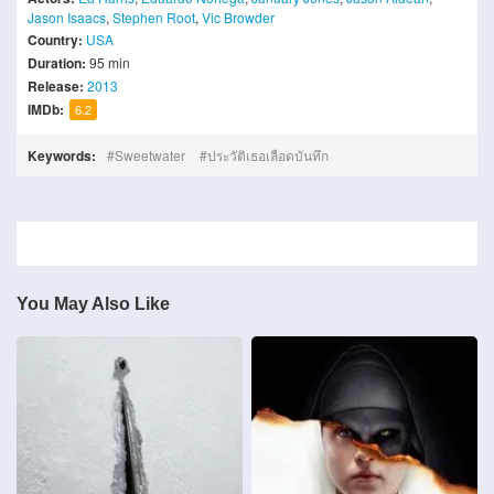
Jason Isaacs
,
Stephen Root
,
Vic Browder
Country:
USA
Duration:
95 min
Release:
2013
IMDb:
6.2
Keywords:
Sweetwater
ประวัติเธอเลือดบันทึก
You May Also Like