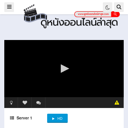
Server 1
HD