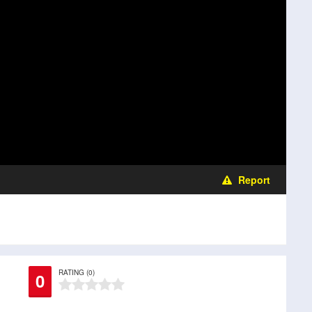
Report
RATING (0)
0