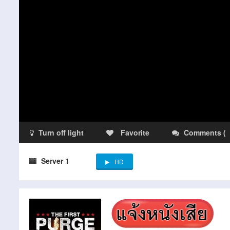
Turn off light
Favorite
Comments
(
Server 1
HD