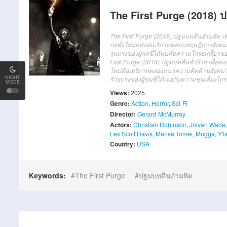
The First Purge (2018) 
The First Purge (2018) ปฐมบทคืนอำมหิต เพื่
ก่อตั้งใหม่แห่งอเมริกาทดสอบทฤษฎีทางสังคมว
รุนแรงของผู้กดขี่ได้พบกับความโกรธเกรี้ยว
First Purge (2018) ปฐมบทคืนชั่วร้าย เพื่อส่ง
ใหม่ที่อเมริกาทดลองแนวความคิดด้านสังคมวิท
NIGHT
ร้ายแรงของผู้ข่มขี่ได้เจอกับความขุ่นเคือง
MODE
Views:
2025
Genre:
Action
,
Horror
,
Sci-Fi
Director:
Gerard McMurray
Actors:
Christian Robinson
,
Joivan Wade
Lex Scott Davis
,
Marisa Tomei
,
Mugga
,
Y'l
Country:
USA
Keywords:
The First Purge
ปฐมบทคืนอำมหิต