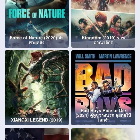
Force of Nature (2020) ฝ่า
Kingdom (2019) ราช
พายุคลั่ง
อาณาจักร
Bad Boys Ride or Die
(2024) คู่หูขวางนรก ลุยต่อให้
XIANGXI LEGEND (2019)
โลกจำ