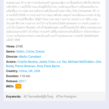
คอยสแนน) ข้าราชการระดับค่อนข้างสูงของรัฐบาล ที่เคยมีประวัติเกี่ยวพันกับ
กรุ๊ป IRA บางครั้งก็อาจจะเป็นผู้ที่เก็บงำความลับของเรื่องราวทั้งหมดทั้งปวง
ผลิตขึ้นมาจากนิยายขายดิบขายดีเป็นเทน้ำเทท่าเรื่อง The Chinaman ที่วาง
ขายเมื่อปี 2008 จากปลายปากกาของ สตีเฟ่น เลคุณร์ คนเขียนแนวเขย่าขวัญ
อาชญากรรมมีชื่อเสียง ได้ผู้กำกับมากมายความสามารถอย่าง มาร์ติน แคม
ป์เบลล์ ที่ฝากความสามารถไว้ภายในเฟรนไชส์สายตลอดการ เจมส์ บอนด์ มา
แล้วใน Casino Royale แล้วก็ Goldeneye แค่นี้ไม่พอยังได้ เพียซ บคอยสแนน
สมัยก่อนสาย 007 ตัวจริงมาร่วมสร้างสีสัน หนังประเด็นนี้เป็นการโคจรกลับมา
ร่วมงานกันหนแรกของ แคมป์เบลล์ และก็ บคอยสแนน ภายหลัง Goldeneye
เมื่อปี 1995
Views:
2165
Genre:
Action
,
Crime
,
Drama
Director:
Martin Campbell
Actors:
Charlie Murphy
,
Jackie Chan
,
Liu Tao
,
Michael McElhatton
,
Orla
Brady
,
Pierce Brosnan
,
Rory Fleck-Byrne
Country:
China
,
UK
,
USA
Duration:
113 min
Release:
2017
IMDb:
7.0
Keywords:
2 โคตรพยัคฆ์ผู้ยิ่งใหญ่
The Foreigner