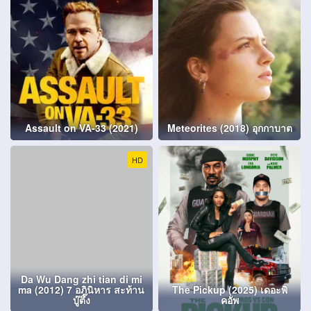
Assault on VA-33 (2021)
Meteorites (2018) อุกกาบาต
HD
Da Wu Dang zhi tian di mi
ma (2012) 7 อภินิหาร สะท้าน
The Pickup (2025) เดอะพิ
บู๊ตึ๊ง
คอัพ