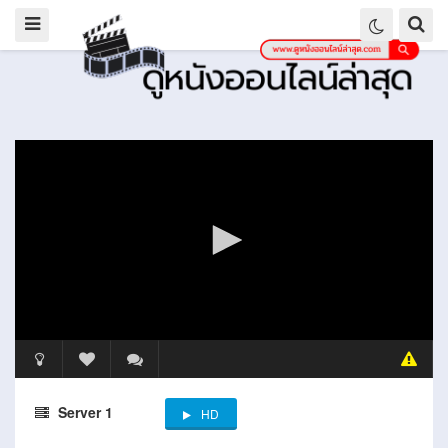
Server 1
HD