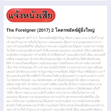
The Foreigner (2017) 2 โคตรพยัคฆ์ผู้ยิ่งใหญ่
The Foreigner (2017) 2 โคตรพยัคฆ์ผู้ยิ่งใหญ่ เรื่องราวของ ฉวน (แจ๊คกี้ ชาน)
เจ้าของร้านอาหารจีนในไชน่าทาวน์ลอนดอน ที่ลูกสาวเขาถูกลูกหลงจากการ
ก่อการร้ายจนเสียชีวิต เมื่อต้องการทวงความยุติธรรมให้ลูกสาวแต่ทางการกลับ
ไม่ให้ความช่วยเหลือ ด้วยหัวใจที่แหลกสลายและความแค้นทำให้เขาตัดสินใจ
ลงมือจัดการกลุ่มก่อการร้าย IRA ด้วยวิธีสุดระห่ำ ขณะเดียวกับที่ เลียม เฮนเนสซี่
(เพียซ บรอสแนน) เจ้าหน้าที่ระดับสูงของรัฐบาล ที่เคยมีประวัติพัวพันกับกลุ่ม
IRA อาจจะเป็นคนที่กุมความลับของเหตุการณ์ทั้งหมด สร้างจากนิยายขายดี
เรื่อง The Chinaman ที่วางจำหน่ายเมื่อปี 2008 จากปลายปากกาของ สตีเฟ่น
เลเธอร์ นักเขียนแนวเขย่าขวัญอาชญากรรมชื่อดัง ได้ผู้กำกับมากฝีมืออย่าง มาร์
ติน แคมป์เบลล์ ที่ฝากฝีมือไว้ในเฟรนไชส์สายลับตลอดการ เจมส์ บอนด์ มาแล้ว
ใน Casino Royale และ Goldeneye เท่านั้นยังไม่พอยังได้ เพียซ บรอสแนน
อดีตสายลับ 007 ตัวจริงมาร่วมสร้างสีสัน หนังเรื่องนี้เป็นการโคจรกลับมาร่วม
งานกันครั้งแรกของ แคมป์เบลล์ และ บรอสแนน หลังจาก Goldeneye เมื่อปี
1995 เรื่องราวของ ฉวน (แจ๊คกี้ เฉลียง) เถ้าแก่อาหารจีนในไชน่าทาวน์
ลอนดอน ที่บุตรสาวเขาถูกลูกหลงจากการก่อวินาศกรรมกระทั่งเสียชีวิต เมื่อ
อยากได้ทวงความเที่ยงธรรมให้บุตรสาวแม้กระนั้นทางการกลับไม่ช่วยเหลือ
ด้วยหัวใจที่แหลกสลายแล้วก็ความแค้นทำให้เขาตกลงใจลงมือจัดแจงองค์การ
ก่อการร้าย IRA ด้วยแนวทางสุดระห่ำ ขณะเดียวกับที่ เลียม เฮนเนสซี่ (เพียซ บ