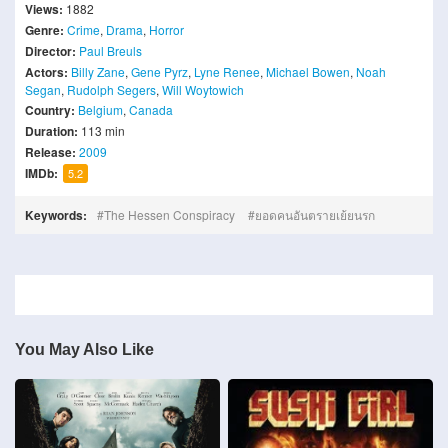
Views:
1882
Genre:
Crime
,
Drama
,
Horror
Director:
Paul Breuls
Actors:
Billy Zane
,
Gene Pyrz
,
Lyne Renee
,
Michael Bowen
,
Noah
Segan
,
Rudolph Segers
,
Will Woytowich
Country:
Belgium
,
Canada
Duration:
113 min
Release:
2009
IMDb:
5.2
Keywords:
The Hessen Conspiracy
ยอดคนอันตรายเย้ยนรก
You May Also Like