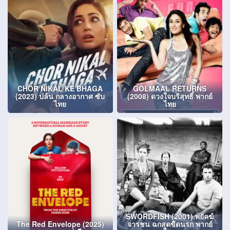
CHOR NIKAL KE BHAGA
GOLMAAL RETURNS
(2023) ปล้น กลางอากาศ ซับ
(2008) ดวงใจบริสุทธิ์ พากย์
ไทย
ไทย
SWORDFISH (2001) พยัคฆ์
The Red Envelope (2025)
จารชน ฉกสุดขีดนรก พากย์