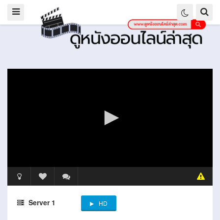
Server 1
HD