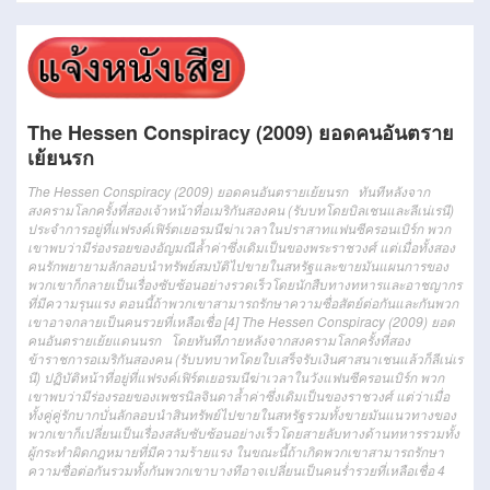
The Hessen Conspiracy (2009) ยอดคนอันตราย
เย้ยนรก
The Hessen Conspiracy (2009) ยอดคนอันตรายเย้ยนรก ทันทีหลังจาก
สงครามโลกครั้งที่สองเจ้าหน้าที่อเมริกันสองคน (รับบทโดยบิลเชนและลีเน่เรนี)
ประจำการอยู่ที่แฟรงค์เฟิร์ตเยอรมนีฆ่าเวลาในปราสาทแฟนซีครอนเบิร์ก พวก
เขาพบว่ามีร่องรอยของอัญมณีล้ำค่าซึ่งเดิมเป็นของพระราชวงศ์ แต่เมื่อทั้งสอง
คนรักพยายามลักลอบนำทรัพย์สมบัติไปขายในสหรัฐและขายมันแผนการของ
พวกเขาก็กลายเป็นเรื่องซับซ้อนอย่างรวดเร็วโดยนักสืบทางทหารและอาชญากร
ที่มีความรุนแรง ตอนนี้ถ้าพวกเขาสามารถรักษาความซื่อสัตย์ต่อกันและกันพวก
เขาอาจกลายเป็นคนรวยที่เหลือเชื่อ [4]
The Hessen Conspiracy (2009)
ยอด
คน
อันตราย
เย้ย
แดนนรก
โดยทันที
ภายหลังจาก
สงครามโลกครั้งที่สอง
ข้าราชการ
อเมริกัน
สอง
คน
(
รับบทบาท
โดย
ใบเสร็จรับเงิน
ศาสนาเชน
แล้วก็
ลีเน่เร
นี)
ปฏิบัติหน้าที่
อยู่
ที่
แฟรงค์เฟิร์ต
เยอรมนี
ฆ่าเวลา
ใน
วัง
แฟนซี
ค
รอน
เบิ
ร์ก
พวก
เขา
พบว่า
มี
ร่องรอย
ของ
เพชรนิลจินดา
ล้ำค่า
ซึ่ง
เดิม
เป็นของ
ราชวงศ์
แต่ว่า
เมื่อ
ทั้งคู่
คู่รัก
บากบั่น
ลักลอบ
นำ
สินทรัพย์
ไป
ขาย
ใน
สหรัฐ
รวมทั้ง
ขาย
มัน
แนวทาง
ของ
พวกเขา
ก็
เปลี่ยนเป็น
เรื่อง
สลับซับซ้อน
อย่างเร็ว
โดย
สายลับ
ทางด้านทหาร
รวมทั้ง
ผู้กระทำผิดกฎหมาย
ที่
มี
ความร้ายแรง
ในขณะนี้
ถ้าเกิด
พวกเขา
สามารถ
รักษา
ความซื่อ
ต่อกัน
รวมทั้ง
กัน
พวกเขา
บางทีอาจ
เปลี่ยนเป็น
คนร่ำรวย
ที่เหลือ
เชื่อ
4