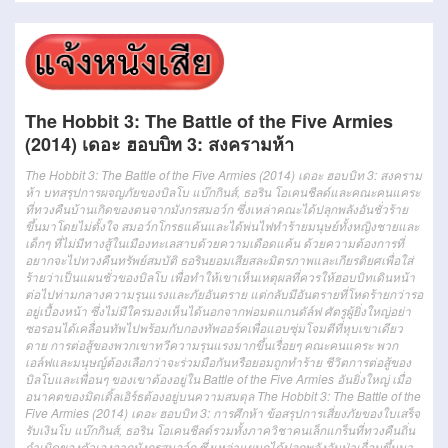
The Hobbit 3: The Battle of the Five Armies
(2014) เดอะ ฮอบบิท 3: สงครามห้า
The Hobbit 3: The Battle of the Five Armies (2014) เดอะ ฮอบบิท 3: สงคราม
ห้า บทสรุปการผจญภัยของบิลโบ แบ๊กกินส์, ธอริน โอเคนชีลด์และคณะคนแคระ
ที่ทวงคืนบ้านเกิดของตนจากมังกรสมอว์ก ซึ่งเหล่าคณะได้ปลุกพลังอันชั่วร้าย
ขึ้นมาโดยไม่ตั้งใจ สมอว์กโกรธแค้นและได้พ่นไฟทำร้ายมนุษย์ทั้งหญิงชายและ
เด็กๆ ที่ไม่มีทางสู้ในเมืองทะเลสาบด้วยความเดือดแค้น ด้วยความต้องการที่
อยากจะไปทวงคืนทรัพย์สมบัติ ธอรินยอมเสียสละมิตรภาพและเกียรติยศเพื่อใส่
ร้ายว่าเป็นแผนชั่วของบิลโบ เพื่อทำให้เขาเห็นเหตุผลที่ควรให้ฮอบบิทเดินหน้า
ต่อไปท่ามกลางความรุนแรงและภัยอันตราย แต่กลับมีอันตรายที่โหดร้ายกว่ารอ
อยู่เบื้องหน้า ซึ่งไม่มีใครมองเห็นได้นอกจากพ่อมดแกนดัล์ฟ ศัตรูผู้ยิ่งใหญ่อย่า
ซอรอนได้เคลื่อนทัพไปพร้อมกับกองทัพออร์คเพื่อแอบซุ่มโจมตีที่หุบเขาเดียว
ดาย การต่อสู้ของพวกเขาทวีความรุนแรงมากขึ้นเรื่อยๆ คณะคนแคระ พวก
เอล์ฟและมนุษญ์ต้องเลือกว่าจะร่วมมือกันหรือยอมถูกทำร้าย ชีวิตการต่อสู้ของ
บิลโบและเพื่อนๆ ของเขาต้องอยู่ใน Battle of the Five Armies อันยิ่งใหญ่ เมื่อ
อนาคตของมิดเดิ้ลเอิร์ธต้องอยู่บนความสมดุล The Hobbit 3: The Battle of the
Five Armies (2014) เดอะ ฮอบบิท 3: การศึกห้า ข้อสรุปการเสี่ยงภัยของใบเสร็จ
รับเงินโบ แบ๊กกินส์, ธอริน โอเคนชีลด์รวมทั้งภาควิชาคนเล็กแกร็นที่ทวงคืนถิ่น
กำเนิดของตัวเองจากมังกรสมอว์ก ซึ่งเหล่าแผนกได้ปลุกพลังอันป่าเถื่อนขึ้นมา