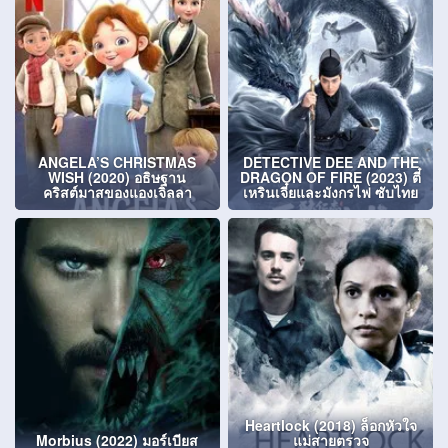
ANGELA’S CHRISTMAS
DETECTIVE DEE AND THE
WISH (2020) อธิษฐาน
DRAGON OF FIRE (2023) ตี๋
คริสต์มาสของแองเจิลลา
เหรินเจี๋ยและมังกรไฟ ซับไทย
Heartlock (2018) ล็อกหัวใจ
Morbius (2022) มอร์เบียส
แม่สายตรวจ