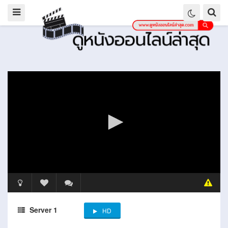
Server 1
HD