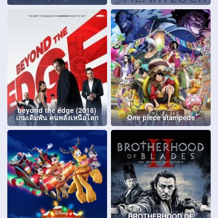
beyond the edge (2018)
เกมเดิมพัน คนพลังเหนือโลก
One piece stampede
BROTHERHOOD OF