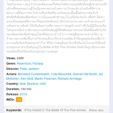
โดยไม่เจตนา สมอว์กโกรธเคืองและก็ได้พ่นไฟรังแกมนุษย์อีกทั้งหญิงชายรวมทั้ง
เด็กๆที่หมดหนทางสู้ในเมืองทะเลสาบด้วยความโกรธแค้น ด้วยสิ่งที่มีความ
ต้องการที่ต้องการจะไปทวงคืนทรัพย์สิน ธอรินยอมเอื้อเฟื้อมิตรภาพแล้วก็
ศักดิ์ศรีเพื่อยัดเยียดข้อหาว่าเป็นแผนชั่วช้าของใบเสร็จรับเงินโบ เพื่อทำให้เขา
มองเห็นเหตุผลที่ควรจะให้ฮอบบิทเดินหน้าถัดไปท่ามกลางความร้ายแรงและก็
ภยันตราย กลับทำให้เป็นอันตรายที่ทารุณกว่ารออยู่ข้างหน้า ซึ่งไม่มีผู้ใดแลเห็น
ได้นอกเหนือจากบิดามดแกนดัล์ฟ ศัตรูผู้มีอิทธิพลอย่าซอรอนได้เคลื่อนทัพไปกับ
กองทัพออร์คเพื่อดักซุ่มจู่โจมที่ช่องเขาอ้างว้าง การต่อสู้ของพวกเขาทวีความ
ร้ายแรงมากเพิ่มขึ้นภาควิชาคนเล็กแกร็น พวกเอล์ฟแล้วก็มนูษญ์จะต้องเลือกว่า
จะร่วมมือกันหรือยอมถูกทำร้าย ชีวิตการต่อสู้ของใบเสร็จรับเงินโบและก็เพื่อนพ้
องๆของเขาจำเป็นต้องอยู่ใน Battle of the Five Armies อันยิ่งใหญ่ เมื่ออนาคต
ของมิดเดิ้ลเอิร์ธจะต้องอยู่บนความสมดุล
Views:
2489
Genre:
Adventure
,
Fantasy
Director:
Peter Jackson
Actors:
Benedict Cumberbatch
,
Cate Blanchett
,
Graham McTavish
,
Ian
McKellen
,
Ken Stott
,
Martin Freeman
,
Richard Armitage
Country:
New Zealand
,
USA
Duration:
144 min
Release:
2014
IMDb:
7.4
Keywords:
The Hobbit 3: The Battle Of The Five Armies
เดอะ ฮอบ