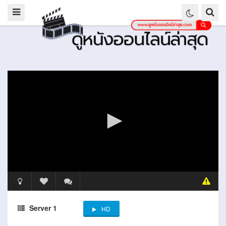
Server 1
HD