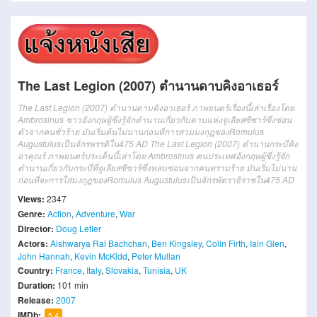
The Last Legion (2007) ตำนานดาบคิงอาเธอร์
The Last Legion (2007) ตำนานดาบคิงอาเธอร์ ภาพยนตร์เรื่องนี้เล่าเรื่องโดย
Ambrosinus ชาวอังกฤษผู้ซึ่งรู้จักตำนานเกี่ยวกับดาบแห่งจูเลียสซีซาร์ซึ่งซ่อน
ตัวจากคนชั่วร้าย มันเริ่มต้นไม่นานก่อนที่การสวมมงกุฎของRomulus
Augustulusเป็นจักรพรรดิใน475 AD The Last Legion (2007) ตำนานกระบี่คิง
อาคุณร์ ภาพยนตร์ประเด็นนี้เล่าโดย Ambrosinus คนประเทศอังกฤษผู้ซึ่งรู้จัก
ตำนานเกี่ยวกับกระบี่ที่จูเลียสซีซาร์ซึ่งหลบซ่อนจากคนทรามร้าย มันเริ่มไม่นาน
ก่อนที่จะการใส่มงกุฎของRomulus Augustulusเป็นจักรพัตราธิราชใน475 AD
Views:
2347
Genre:
Action
,
Adventure
,
War
Director:
Doug Lefler
Actors:
Aishwarya Rai Bachchan
,
Ben Kingsley
,
Colin Firth
,
Iain Glen
,
John Hannah
,
Kevin McKidd
,
Peter Mullan
Country:
France
,
Italy
,
Slovakia
,
Tunisia
,
UK
Duration:
101 min
Release:
2007
IMDb:
5.4