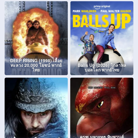
DEEP RISING (1998) เลื้อย
ทะลวง 20,000 โยชน์ พากย์
Balls Up (2026) โกลาหล
ไทย
บอลโลก พากย์ไทย
ครุฑ มหายุทธ หิมพานต์